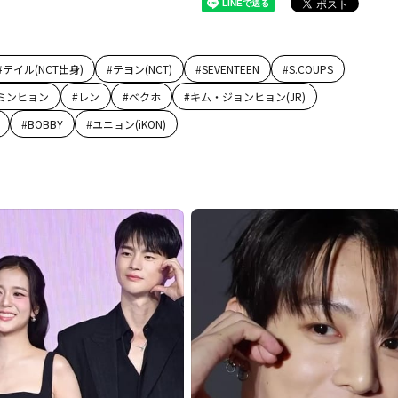
#
テイル(NCT出身)
#
テヨン(NCT)
#
SEVENTEEN
#
S.COUPS
ミンヒョン
#
レン
#
ベクホ
#
キム・ジョンヒョン(JR)
#
BOBBY
#
ユニョン(iKON)