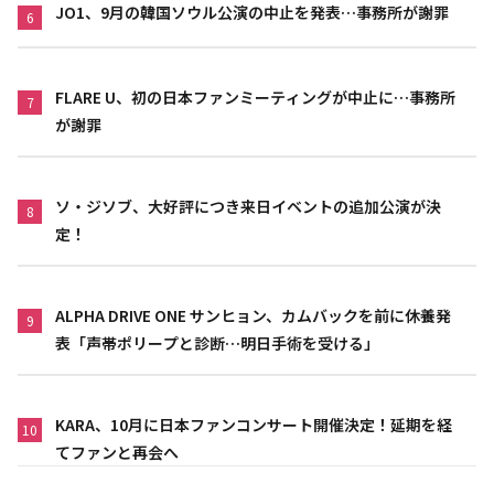
JO1、9月の韓国ソウル公演の中止を発表…事務所が謝罪
6
FLARE U、初の日本ファンミーティングが中止に…事務所
7
が謝罪
ソ・ジソブ、大好評につき来日イベントの追加公演が決
8
定！
ALPHA DRIVE ONE サンヒョン、カムバックを前に休養発
9
表「声帯ポリープと診断…明日手術を受ける」
KARA、10月に日本ファンコンサート開催決定！延期を経
10
てファンと再会へ