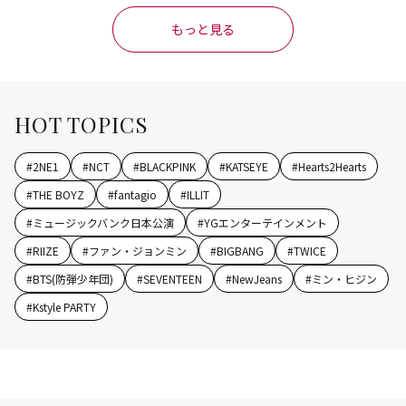
もっと見る
HOT TOPICS
#
2NE1
#
NCT
#
BLACKPINK
#
KATSEYE
#
Hearts2Hearts
#
THE BOYZ
#
fantagio
#
ILLIT
#
ミュージックバンク日本公演
#
YGエンターテインメント
#
RIIZE
#
ファン・ジョンミン
#
BIGBANG
#
TWICE
#
BTS(防弾少年団)
#
SEVENTEEN
#
NewJeans
#
ミン・ヒジン
#
Kstyle PARTY