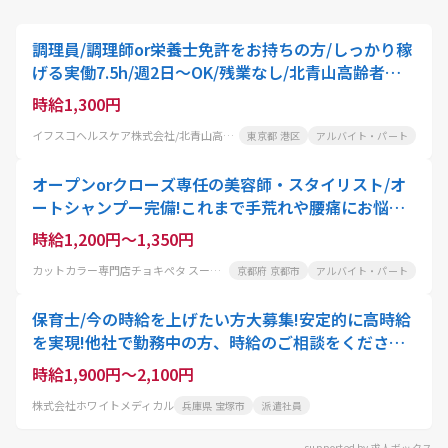
調理員/調理師or栄養士免許をお持ちの方/しっかり稼
げる実働7.5h/週2日～OK/残業なし/北青山高齢者在
宅サービスセンター
時給1,300円
イフスコヘルスケア株式会社/北青山高齢者在宅サービスセンター
東京都 港区
アルバイト・パート
オープンorクローズ専任の美容師・スタイリスト/オ
ートシャンプー完備!これまで手荒れや腰痛にお悩み
の美容師さんにも大好評
時給1,200円～1,350円
カットカラー専門店チョキぺタ スーパーマツモト洛南店
京都府 京都市
アルバイト・パート
保育士/今の時給を上げたい方大募集!安定的に高時給
を実現!他社で勤務中の方、時給のご相談をください!/
副業OK/扶養内OK
時給1,900円～2,100円
株式会社ホワイトメディカル
兵庫県 宝塚市
派遣社員
supported by 求人ボックス