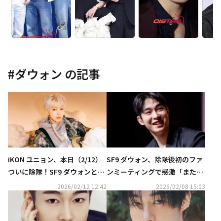
#
ダウォン
の記事
iKON ユニョン、本日（2/12）
SF9 ダウォン、除隊後初のファ
ついに除隊！SF9 ダウォンと一
ンミーティングで感激「また会
緒にダンスも…SNSでファンに
いに来てくれることは当たり前
2026/02/12 12:42
2026/02/08 15:03
報告（動画あり）
ではない…本当にありがたい」