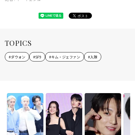
TOPICS
#
ダウォン
#
SF9
#
キム・ジェファン
#
入隊