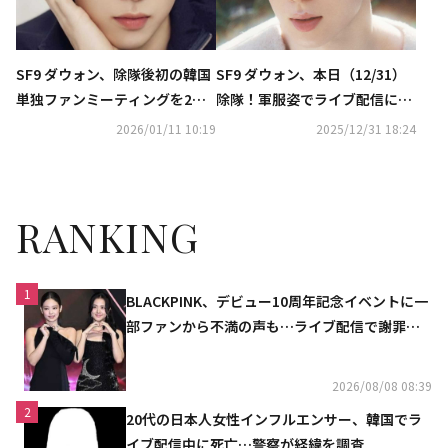
SF9 ダウォン、除隊後初の韓国
SF9 ダウォン、本日（12/31）
単独ファンミーティングを2月7
除隊！軍服姿でライブ配信に登
日に開催決定！
場…ファンへ感謝を伝える
2026/01/11 10:19
2025/12/31 18:24
RANKING
1
BLACKPINK、デビュー10周年記念イベントに一
部ファンから不満の声も…ライブ配信で謝罪
「コミュニケーション不足だった」
2026/08/08 08:39
2
20代の日本人女性インフルエンサー、韓国でラ
イブ配信中に死亡…警察が経緯を調査