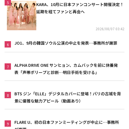
5
KARA、10月に日本ファンコンサート開催決定！
延期を経てファンと再会へ
2026/08/07 03:42
JO1、9月の韓国ソウル公演の中止を発表…事務所が謝罪
6
ALPHA DRIVE ONE サンヒョン、カムバックを前に休養発
7
表「声帯ポリープと診断…明日手術を受ける」
BTS ジン「ELLE」デジタルカバーに登場！パリの古城を背
8
景に優雅な魅力アピール（動画あり）
FLARE U、初の日本ファンミーティングが中止に…事務所
9