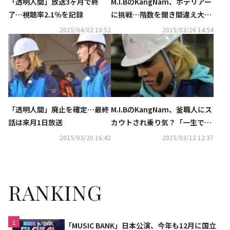
「透明人間」放送3ヶ月で終
M.I.BのKangNam、ホテリアー
了…視聴率2.1％を記録
に挑戦…階数を聞き間違え大焦
り「心臓が飛び出るかと思っ
2015/04/02 10:52
2015/03/26 14:54
た」
「透明人間」廃止を確定…最終
M.I.BのKangNam、釜職人にス
話は来月1日放送
カウトされ乗り気？「一生でき
る仕事、良さそうだ」
2015/03/20 16:42
2015/03/12 12:37
RANKING
1
「MUSIC BANK」日本公演、今年も12月に国立