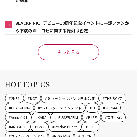
が謝罪
BLACKPINK、デビュー10周年記念イベントに一部ファンか
10
ら不満の声…ロゼに関する憶測は否定
もっと見る
HOT TOPICS
#
2NE1
#
NCT
#
ミュージックバンク日本公演
#
THE BOYZ
#
BLACKPINK
#
YGエンターテインメント
#
IU
#
SHINee
#
Venue101
#
KARA
#
LE SSERAFIM
#
RIIZE
#
音楽中心
#
AND2BLE
#
TWS
#
Rocket Punch
#
ILLIT
#
ファン・ジョンミン
#
BIGBANG
#
TWICE