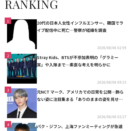
RANKING
1
20代の日本人女性インフルエンサー、韓国でラ
イブ配信中に死亡…警察が経緯を調査
2026/08/06 02:59
2
Stray Kids、BTSが不参加表明の「グラミー
賞」や入隊まで…素直な考えを明らかに
2026/08/06 09:15
3
元NCT マーク、アメリカでの日常を公開…飾ら
ない姿に注目集まる「ありのままの姿を見せた
い」（動画あり）
2026/08/06 02:27
4
パク・ジフン、上海ファンミーティングが急遽