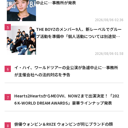
中止に…事務所が発表
2026/08/06 02:36
5
THE BOYZのメンバー9人、新レーベルでグルー
プ活動を準備中「個人活動については別途契約
へ」
2026/08/06 01:58
イ・ハイ、ワールドツアーの全公演が急遽中止に…事務所
6
が主催会社への法的対応を予告
Hearts2HeartsからMEOVV、NOWZまで出演決定！「202
7
6 K-WORLD DREAM AWARDS」豪華ラインナップ発表
俳優ウォンビン＆RIIZE ウォンビンが同じブランドの顔
8