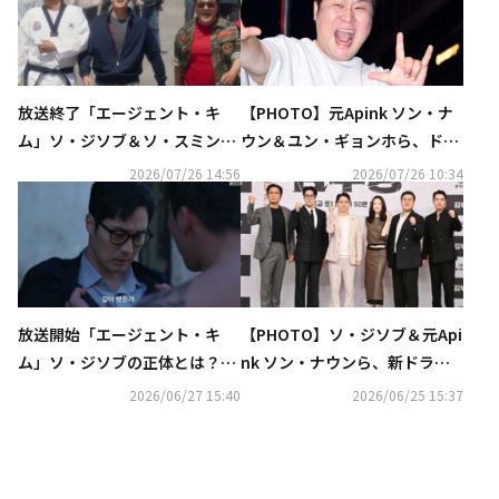
放送終了「エージェント・キ
【PHOTO】元Apink ソン・ナ
ム 」ソ・ジソブ＆ソ・スミン父
ウン＆ユン・ギョンホら、ドラ
娘らが迎えた結末とは？【ネタ
マ「エージェント・キム 」最終
2026/07/26 14:56
2026/07/26 10:34
バレあり】
回の放送記念パーティーに参加
放送開始「エージェント・キ
【PHOTO】ソ・ジソブ＆元Api
ム 」ソ・ジソブの正体とは？衝
nk ソン・ナウンら、新ドラマ
撃の過去に注目【ネタバレあ
「エージェント・キム 」制作発
2026/06/27 15:40
2026/06/25 15:37
り】
表会に出席