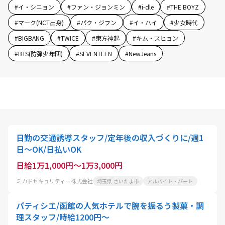
#
イ・シニョン
#
ファン・ジョンミン
#
i-dle
#
THE BOYZ
#
マーク(NCT出身)
#
パク・ジフン
#
イ・ハイ
#
少女時代
#
BIGBANG
#
TWICE
#
東方神起
#
キム・スヒョン
#
BTS(防弾少年団)
#
SEVENTEEN
#
NewJeans
日勤の交通誘導スタッフ/定年後の収入づくりに/週1
日～OK/日払いOK
日給1万1,000円～1万3,000円
ミカドセキュリティー株式会社
埼玉県 さいたま市
アルバイト・パート
パティシエ/函館の人気ホテルで腕を振るう製菓・調
理スタッフ/時給1200円～