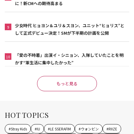
に！新CMへの期待高まる
少女時代 ヒョヨン＆ユリ＆スヨン、ユニット“ヒョリス”と
9
して正式デビュー決定！SMが下半期の計画を公開
「愛の不時着」出演イ・シニョン、入隊していたことを明
10
かす“軍生活に集中したかった”
もっと見る
HOT TOPICS
#
Stray Kids
#
IU
#
LE SSERAFIM
#
ウォンビン
#
RIIZE