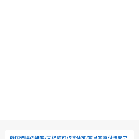
韓国酒場の接客/未経験可/5連休可/家具家電付き寮ア