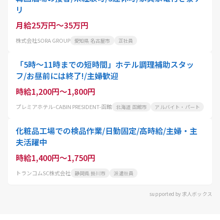
リ
月給25万円～35万円
株式会社SORA GROUP
愛知県 名古屋市
正社員
「5時〜11時までの短時間」ホテル調理補助スタッ
フ/お昼前には終了!/主婦歓迎
時給1,200円～1,800円
プレミアホテル-CABIN PRESIDENT-函館
北海道 函館市
アルバイト・パート
化粧品工場での検品作業/日勤固定/高時給/主婦・主
夫活躍中
時給1,400円～1,750円
トランコムSC株式会社
静岡県 掛川市
派遣社員
supported by 求人ボックス