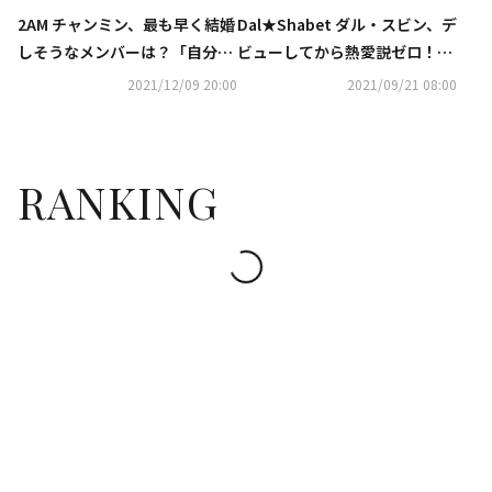
Dal★Shabet ダル・スビン、デ
2AM チャンミン、最も早く結婚
ビューしてから熱愛説ゼロ！そ
しそうなメンバーは？「自分が
の秘訣を公開
一番最初にしたいけれど…」
2021/12/09 20:00
2021/09/21 08:00
RANKING