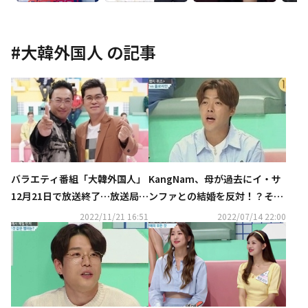
#
大韓外国人
の記事
KangNam、母が過去にイ・サ
バラエティ番組「大韓外国人」
ンファとの結婚を反対！？その
12月21日で放送終了…放送局が
理由に驚き
コメント
2022/11/21 16:51
2022/07/14 22:00