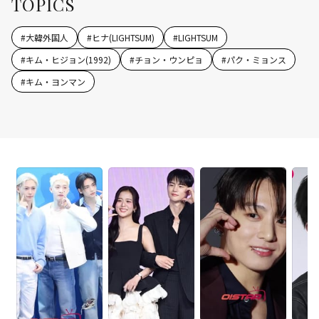
TOPICS
#
大韓外国人
#
ヒナ(LIGHTSUM)
#
LIGHTSUM
#
キム・ヒジョン(1992)
#
チョン・ウンピョ
#
パク・ミョンス
#
キム・ヨンマン