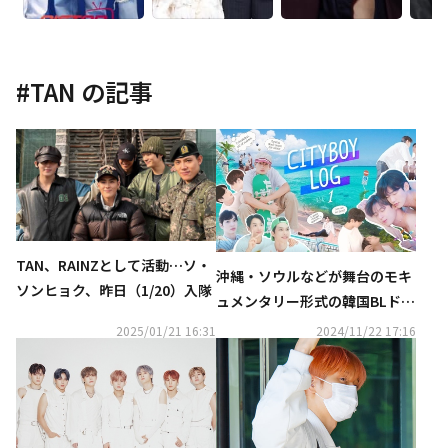
#
TAN
の記事
TAN、RAINZとして活動…ソ・
沖縄・ソウルなどが舞台のモキ
ソンヒョク、昨日（1/20）入隊
ュメンタリー形式の韓国BLドラ
マ「CITYBOY_LOG」Vol․1～3
2025/01/21 16:31
2024/11/22 17:16
をFODで独占配信！