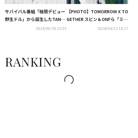
サバイバル番組「極限デビュー
【PHOTO】TOMORROW X TO
野生ドル」から誕生したTAN、
GETHER スビン＆ONFら「ミュ
それぞれの道へ“また集まる日
ージックバンク」収録のため放
2024/06/30 15:55
2024/04/12 18:27
が来ると信じている”
送局へ
RANKING