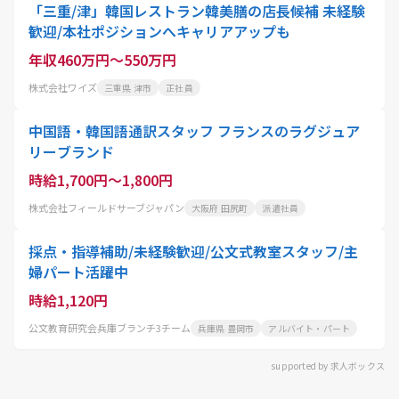
「三重/津」韓国レストラン韓美膳の店長候補 未経験
歓迎/本社ポジションへキャリアアップも
年収460万円～550万円
株式会社ワイズ
三重県 津市
正社員
中国語・韓国語通訳スタッフ フランスのラグジュア
リーブランド
時給1,700円～1,800円
株式会社フィールドサーブジャパン
大阪府 田尻町
派遣社員
採点・指導補助/未経験歓迎/公文式教室スタッフ/主
婦パート活躍中
時給1,120円
公文教育研究会兵庫ブランチ3チーム
兵庫県 豊岡市
アルバイト・パート
supported by 求人ボックス