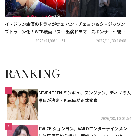
イ・ジフン主演のドラマがウェ
ハン・チェヨン＆ク・ジャソン
ブトゥーン化！WEB漫画「スポ
出演ドラマ「スポンサー～破滅
ンサー」が本日より主要電子書
の足音～」1月22日（日）より
2023/01/06 11:51
2022/11/30 18:08
籍ストアにて連載スタート
衛星劇場にて日本初放送
RANKING
1
SEVENTEEN ミンギュ、スングァン、ディノの入
隊日が決定…Pledisが正式発表
2026/08/10 01:54
2
TWICE ジョンヨン、VAROエンターテインメン