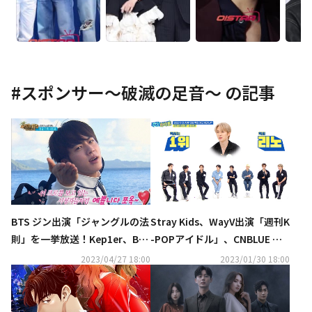
#
スポンサー～破滅の足音～
の記事
BTS ジン出演「ジャングルの法
Stray Kids、WayV出演「週刊K
則」を一挙放送！Kep1er、Billl
-POPアイドル」、CNBLUE ジ
ieの「週刊K-POPアイドル」や
ョン・ヨンファ日本最新ライブ
2023/04/27 18:00
2023/01/30 18:00
ソ・イングクの出演番組も…5
も！2月CS衛星劇場も注目作が
月の衛星劇場も充実
続々