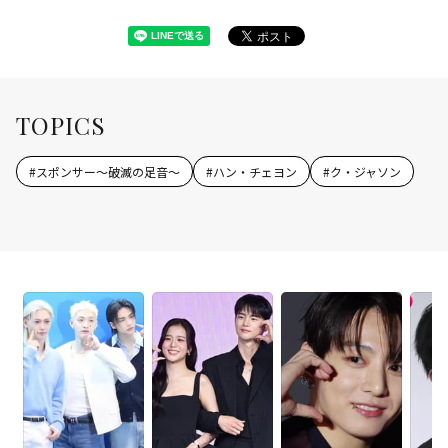
TOPICS
#
スポンサー～破滅の足音～
#
ハン・チェヨン
#
ク・ジャソン