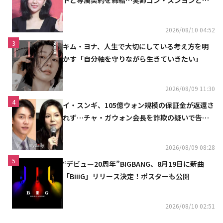
トと専属契約を締結…実姉コン・スンヨンと同
じ事務所（公式）
2026/08/10 04:52
3
キム・ヨナ、人生で大切にしている考え方を明
かす「自分軸を守りながら生きていきたい」
2026/08/09 11:30
4
イ・スンギ、105億ウォン規模の保証金が返還さ
れず…チャ・ガウォン会長を詐欺の疑いで告訴
へ
2026/08/09 08:28
5
“デビュー20周年”BIGBANG、8月19日に新曲
「BiiiG」リリース決定！ポスターも公開
2026/08/10 02:51