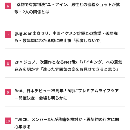
“薬物で有罪判決”ユ・アイン、男性との密着ショットが拡
6
散…2人の関係とは
gugudan出身セリ、中国イケメン俳優との熱愛・破局説
7
も…数年間にわたる噂に終止符「邪魔しないで」
2PM ジュノ、次回作となるNetflix「バイキング」への意気
8
込みを明かす「違った雰囲気の姿をお見せできると思う」
BoA、日本デビュー25周年！9月にプレミアムライブツア
9
ー開催決定…会場も明らかに
TWICE、メンバー3人が移籍を検討か…再契約の行方に関
10
心集まる