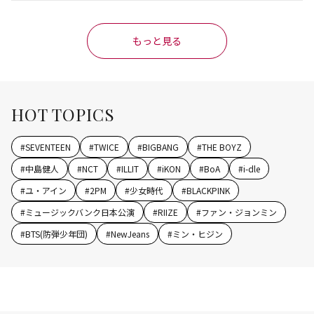
もっと見る
HOT TOPICS
#
SEVENTEEN
#
TWICE
#
BIGBANG
#
THE BOYZ
#
中島健人
#
NCT
#
ILLIT
#
iKON
#
BoA
#
i-dle
#
ユ・アイン
#
2PM
#
少女時代
#
BLACKPINK
#
ミュージックバンク日本公演
#
RIIZE
#
ファン・ジョンミン
#
BTS(防弾少年団)
#
NewJeans
#
ミン・ヒジン