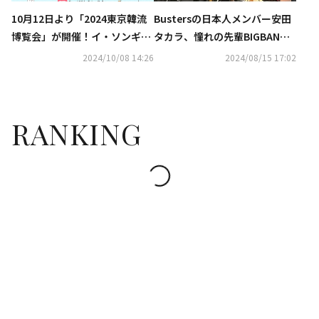
10月12日より「2024東京韓流
Bustersの日本人メンバー安田
博覧会」が開催！イ・ソンギョ
タカラ、憧れの先輩BIGBANG
ン＆NOMAD＆Bustersらの参
のD-LITEと対面！記念ショット
2024/10/08 14:26
2024/08/15 17:02
加イベントも
に感激
RANKING