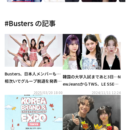
#
Busters
の記事
Busters、日本人メンバーも…
韓国の大学入試まであと3日…N
相次いでグループ脱退を発表
ewJeansからTWS、LE SSERA
「今後も一生懸命に活動してい
FIMまで、2006年生まれのアイ
2025/03/20 18:00
2024/11/11 12:24
く」
ドルたちの進路は？