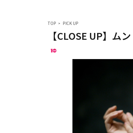
TOP
PICK UP
【CLOSE UP】ム