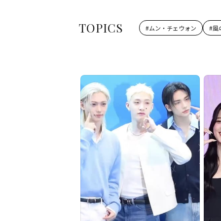
TOPICS
#
ムン・チェウォン
#
風