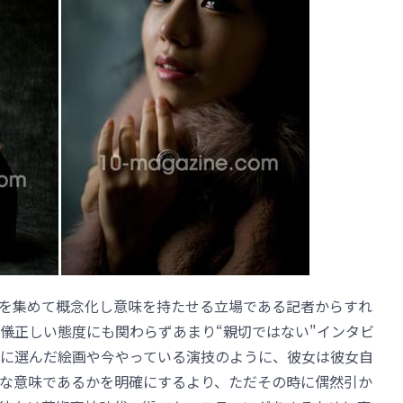
を集めて概念化し意味を持たせる立場である記者からすれ
儀正しい態度にも関わらずあまり“親切ではない"インタビ
に選んだ絵画や今やっている演技のように、彼女は彼女自
な意味であるかを明確にするより、ただその時に偶然引か