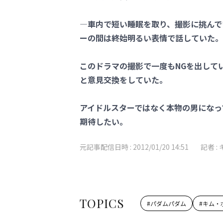
―車内で短い睡眠を取り、撮影に挑んで
ーの間は終始明るい表情で話していた。
このドラマの撮影で一度もNGを出して
と意見交換をしていた。
アイドルスターではなく本物の男になっ
期待したい。
元記事配信日時 :
2012/01/20 14:51
記者 :
TOPICS
#
パダムパダム
#
キム・