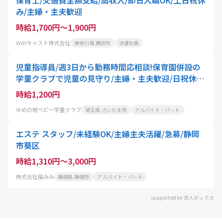
み/主婦・主夫歓迎
時給1,700円～1,900円
WAYキャスト株式会社
神奈川県 横浜市
派遣社員
児童指導員/週3日から勤務時間応相談!保育園併設の
学童クラブで児童の見守り/主婦・主夫歓迎/日祝休み
のシフト制/駅徒歩圏内
時給1,200円
ゆめの樹ベビー学童クラブ
埼玉県 さいたま市
アルバイト・パート
エステ スタッフ/未経験OK/主婦主夫活躍/急募/静岡
市葵区
時給1,310円～3,000円
株式会社福みみ
静岡県 静岡市
アルバイト・パート
supported by 求人ボックス