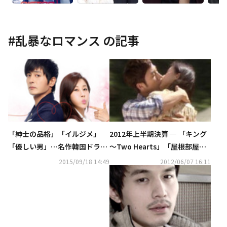
#
乱暴なロマンス
の記事
「紳士の品格」「イルジメ」
2012年上半期決算 ― 「キング
「優しい男」…名作韓国ドラマ
～Two Hearts」「屋根部屋の
13作品のDVD-BOXが￥5,000
プリンス」など王様がドラマに
2015/09/18 14:49
2012/06/07 16:11
＋税でリリース決定！
来た理由は？