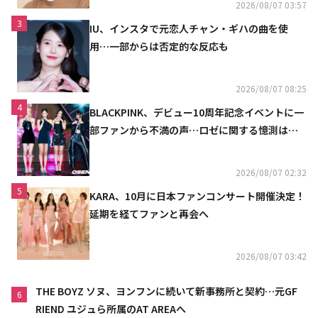
2026/08/07 03:57
3
IU、インスタで元恋人チャン・ギハの曲を使
用…一部からは否定的な反応も
2026/08/07 08:25
4
BLACKPINK、デビュー10周年記念イベントに一
部ファンから不満の声…ロゼに関する憶測は否
定
2026/08/07 02:32
5
KARA、10月に日本ファンコンサート開催決定！
延期を経てファンと再会へ
2026/08/07 03:42
THE BOYZ ソヌ、ヨンフンに続いて新事務所と契約…元GF
6
RIEND ユジュら所属のAT AREAへ