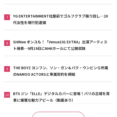
YG ENTERTAINMENT社屋前でゴルフクラブ振り回し…20
7
代女性を現行犯逮捕
SHINee オンユも！「Venue101 EXTRA」出演アーティス
8
ト発表…9月19日にNHKホールにて公開収録
THE BOYZ ヨンフン、ソン・ガン＆パク・ウンビンら所属
9
のNAMOO ACTORSと専属契約を締結
BTS ジン「ELLE」デジタルカバーに登場！パリの古城を背
10
景に優雅な魅力アピール（動画あり）