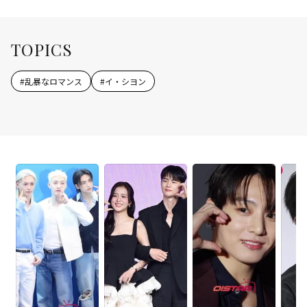
TOPICS
#
乱暴なロマンス
#
イ・シヨン