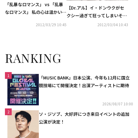
「乱暴なロマンス」 vs 「乱暴
【Dr.アル】イ・ドンウクがセ
なロマンス」 私の心は温かいス
クシー過ぎて狂ってしまいそう
トーブのように
です。
2012/03/29 10:45
2012/03/04 10:43
RANKING
1
「MUSIC BANK」日本公演、今年も12月に国立
競技場にて開催決定！出演アーティストに期待
2026/08/07 10:00
2
ソ・ジソブ、大好評につき来日イベントの追加
公演が決定！