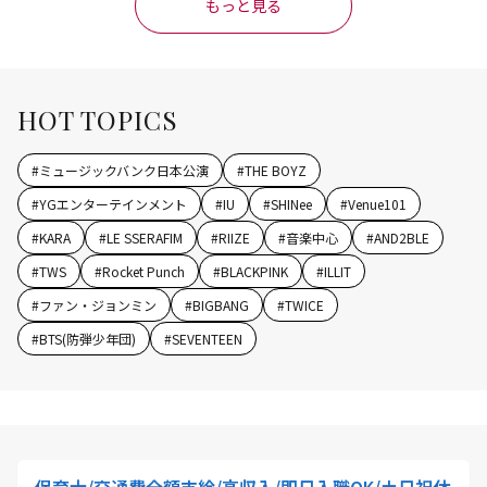
もっと見る
HOT TOPICS
#
ミュージックバンク日本公演
#
THE BOYZ
#
YGエンターテインメント
#
IU
#
SHINee
#
Venue101
#
KARA
#
LE SSERAFIM
#
RIIZE
#
音楽中心
#
AND2BLE
#
TWS
#
Rocket Punch
#
BLACKPINK
#
ILLIT
#
ファン・ジョンミン
#
BIGBANG
#
TWICE
#
BTS(防弾少年団)
#
SEVENTEEN
保育士/交通費全額支給/高収入/即日入職OK/土日祝休