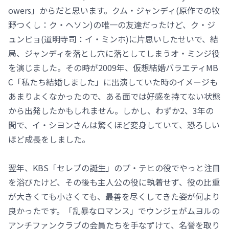
owers」からだと思います。クム・ジャンディ(原作での牧
野つくし：ク・ヘソン)の唯一の友達だったけど、ク・ジ
ュンピョ(道明寺司：イ・ミンホ)に片思いしたせいで、結
局、ジャンディを落とし穴に落としてしまうオ・ミンジ役
を演じました。その時が2009年、仮想結婚バラエティMB
C「私たち結婚しました」に出演していた時のイメージも
あまりよくなかったので、ある面では好感を持てない状態
から出発したかもしれません。しかし、わずか2、3年の
間で、イ・シヨンさんは驚くほど変身していて、恐ろしい
ほど成長をしました。
翌年、KBS「セレブの誕生」のプ・テヒの役でやっと注目
を浴びたけど、その後も主人公の役に執着せず、役の比重
が大きくても小さくても、最善を尽くしてきた姿が何より
良かったです。「乱暴なロマンス」でウンジェがムヨルの
アンチファンクラブの会員たちを手なずけて、名誉を取り