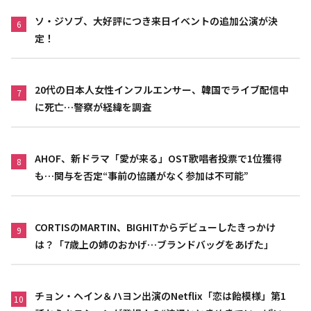
ソ・ジソブ、大好評につき来日イベントの追加公演が決
6
定！
20代の日本人女性インフルエンサー、韓国でライブ配信中
7
に死亡…警察が経緯を調査
AHOF、新ドラマ「愛が来る」OST歌唱者投票で1位獲得
8
も…関与を否定“事前の協議がなく参加は不可能”
CORTISのMARTIN、BIGHITからデビューしたきっかけ
9
は？「7歳上の姉のおかげ…ブランドバッグをあげた」
チョン・ヘイン＆ハヨン出演のNetflix「恋は飴模様」第1
10