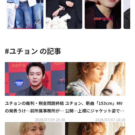
#
ユチョン
の記事
ユチョンの裁判・税金問題終結
ユチョン、新曲「153cm」MV
の発表うけ…前所属事務所が反
公開…上裸にジャケット姿でパ
論「法的紛争は現在も進行中」
フォーマンス披露
2026/07/09 20:28
2026/07/07 18:10