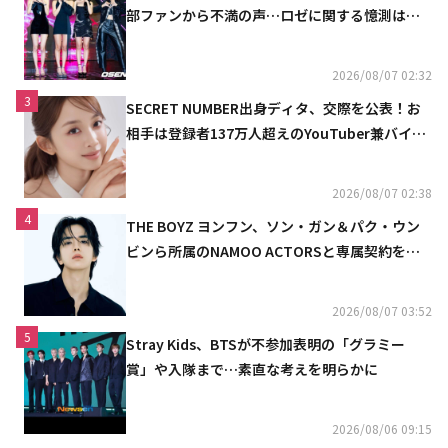
部ファンから不満の声…ロゼに関する憶測は否
定
2026/08/07 02:32
3
SECRET NUMBER出身ディタ、交際を公表！お
相手は登録者137万人超えのYouTuber兼バイオ
リニスト
2026/08/07 02:38
4
THE BOYZ ヨンフン、ソン・ガン＆パク・ウン
ビンら所属のNAMOO ACTORSと専属契約を締
結
2026/08/07 03:52
5
Stray Kids、BTSが不参加表明の「グラミー
賞」や入隊まで…素直な考えを明らかに
2026/08/06 09:15