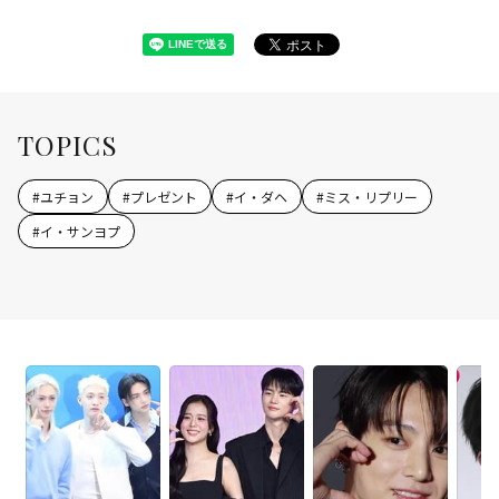
TOPICS
#
ユチョン
#
プレゼント
#
イ・ダヘ
#
ミス・リプリー
#
イ・サンヨプ