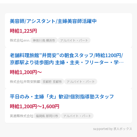
美容師/アシスタント/主婦美容師活躍中
時給1,225円
株式会社enn.
神奈川県 横浜市
アルバイト・パート
老舗料理旅館”井筒安”の朝食スタッフ/時給1200円/
京都駅より徒歩圏内 主婦・主夫・フリーター・学生
さん歓迎/京都の観光・文化や歴史に寄り添う
時給1,200円～
株式会社井筒安旅舘
京都府 京都市
アルバイト・パート
平日のみ・主婦「夫」歓迎!個別指導塾スタッフ
時給1,200円～1,600円
英進館株式会社
福岡県 那珂川市
アルバイト・パート
supported by 求人ボックス