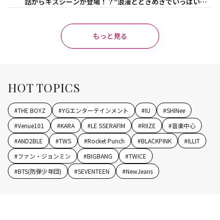
話からキスシーンが登場！？“浪漫とときめきでいっぱいの
作品”
もっと見る
HOT TOPICS
#
THE BOYZ
#
YGエンターテインメント
#
IU
#
SHINee
#
Venue101
#
KARA
#
LE SSERAFIM
#
RIIZE
#
音楽中心
#
AND2BLE
#
TWS
#
Rocket Punch
#
BLACKPINK
#
ILLIT
#
ファン・ジョンミン
#
BIGBANG
#
TWICE
#
BTS(防弾少年団)
#
SEVENTEEN
#
NewJeans