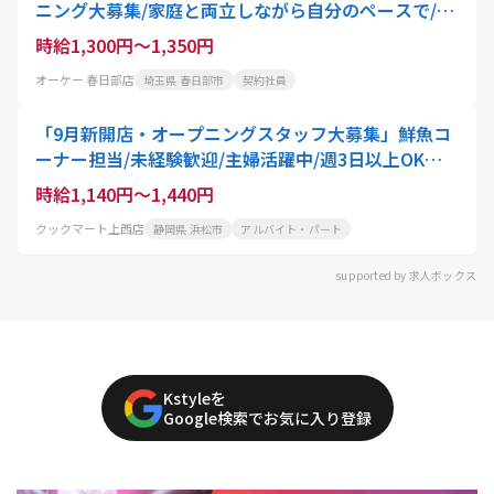
ニング大募集/家庭と両立しながら自分のペースで/主
婦・主夫歓迎/8月下旬open
時給1,300円～1,350円
オーケー 春日部店
埼玉県 春日部市
契約社員
「9月新開店・オープニングスタッフ大募集」鮮魚コ
ーナー担当/未経験歓迎/主婦活躍中/週3日以上OK・
高時給
時給1,140円～1,440円
クックマート上西店
静岡県 浜松市
アルバイト・パート
supported by 求人ボックス
Kstyleを
Google検索でお気に入り登録