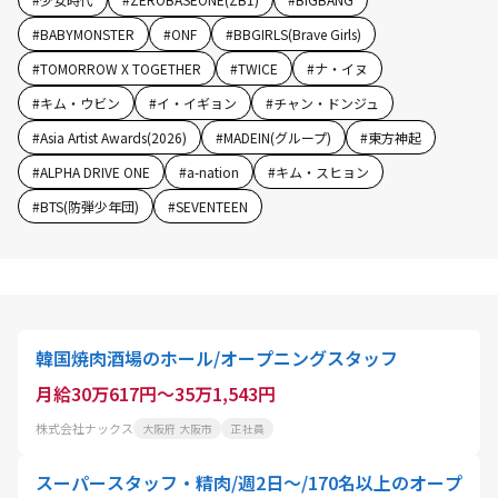
#
BABYMONSTER
#
ONF
#
BBGIRLS(Brave Girls)
#
TOMORROW X TOGETHER
#
TWICE
#
ナ・イヌ
#
キム・ウビン
#
イ・イギョン
#
チャン・ドンジュ
#
Asia Artist Awards(2026)
#
MADEIN(グループ)
#
東方神起
#
ALPHA DRIVE ONE
#
a-nation
#
キム・スヒョン
#
BTS(防弾少年団)
#
SEVENTEEN
韓国焼肉酒場のホール/オープニングスタッフ
月給30万617円～35万1,543円
株式会社ナックス
大阪府 大阪市
正社員
スーパースタッフ・精肉/週2日～/170名以上のオープ