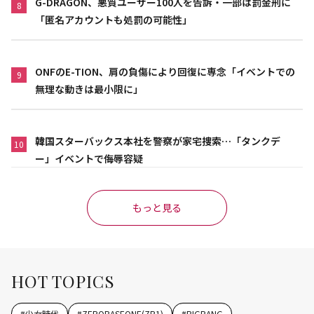
G-DRAGON、悪質ユーザー100人を告訴・一部は罰金刑に
8
「匿名アカウントも処罰の可能性」
ONFのE-TION、肩の負傷により回復に専念「イベントでの
9
無理な動きは最小限に」
韓国スターバックス本社を警察が家宅捜索…「タンクデ
10
ー」イベントで侮辱容疑
もっと見る
HOT TOPICS
#
少女時代
#
ZEROBASEONE(ZB1)
#
BIGBANG