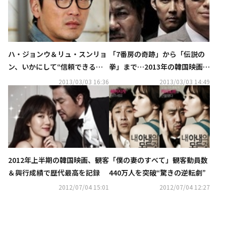
ハ・ジョンウ＆リュ・スンリョ
「7番房の奇跡」から「伝説の
ン、いかにして“信頼できる俳
拳」まで…2013年の韓国映画か
優”となったのか？
ら女性が消えた
2013/03/03 16:36
2013/03/03 14:49
2012年上半期の韓国映画、観客
「僕の妻のすべて」観客動員数
＆興行成績で歴代最高を記録
440万人を突破“驚きの逆転劇”
2012/07/04 15:01
2012/07/04 12:27