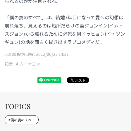
られるのかが注目される。
「僕の妻のすべて」は、結婚7年目になって愛への幻想は
崩れ落ち、見えるのは短所だらけの妻ジョンイン(イム・
スジョン)から離れるために必死な男ドゥヒョン(イ・ソン
ギュン)の話を面白く描き出すラブコメディだ。
元記事配信日時 :
2012/06/22 14:27
記者 :
キム・ナヨン
TOPICS
#
僕の妻のすべて