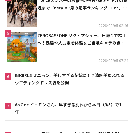
TWICEメンバーの移籍説からHYBEアイドルの脱
退まで「Kstyle 7月の記事ランキングTOP5」を
発表
2026/08/05 02:46
5
ZEROBASEONE ソク・マシュー、日帰りで松山
へ！足湯や人力車を体験＆ご当地キャラみきゃ
んとの記念ショットも
2026/08/05 07:24
BBGIRLS ミニョン、美しすぎる花嫁に！？清純美あふれる
6
ウエディングドレス姿を公開
As One イ・ミンさん、早すぎる別れから本日（8/5）で1
7
年