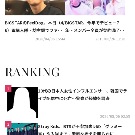
BIGSTARのFeelDog、本日（4/
BIGSTAR、今年でデビュー7
6）電撃入隊…坊主頭でファン
年…メンバー全員が契約満了？
に挨拶「元気に行ってきます」
突然の解散報道も
2020/04/06 15:44
2019/06/26 12:20
RANKING
1
20代の日本人女性インフルエンサー、韓国でラ
イブ配信中に死亡…警察が経緯を調査
2026/08/06 02:59
2
Stray Kids、BTSが不参加表明の「グラミー
賞」や入隊まで…素直な考えを明らかに