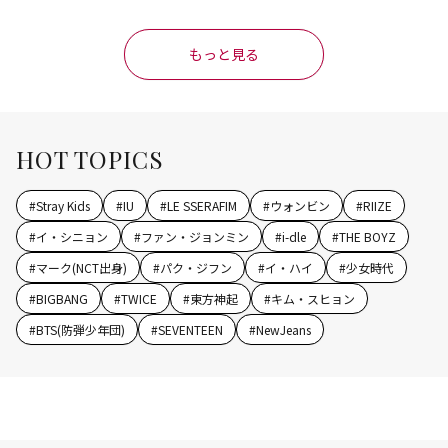
もっと見る
HOT TOPICS
#
Stray Kids
#
IU
#
LE SSERAFIM
#
ウォンビン
#
RIIZE
#
イ・シニョン
#
ファン・ジョンミン
#
i-dle
#
THE BOYZ
#
マーク(NCT出身)
#
パク・ジフン
#
イ・ハイ
#
少女時代
#
BIGBANG
#
TWICE
#
東方神起
#
キム・スヒョン
#
BTS(防弾少年団)
#
SEVENTEEN
#
NewJeans