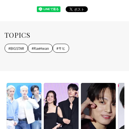
TOPICS
#
BIGSTAR
#
RaeHwan
#
サヒ