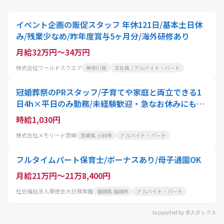
イベント企画の販促スタッフ 年休121日/基本土日休
み/残業少なめ/昨年度賞与5ヶ月分/海外研修あり
月給32万円～34万円
株式会社ワールドスクエア
神奈川県
正社員 / アルバイト・パート
冠婚葬祭のPRスタッフ/子育てや家庭と両立できる1
日4h×平日のみ勤務/未経験歓迎・急なお休みにも柔
軟対応
時給1,030円
株式会社メモリード宮崎
宮崎県 小林市
アルバイト・パート
フルタイムパート保育士/ボーナスあり/母子通園OK
月給21万円～21万8,400円
社会福祉法人厚徳会大日保育園
福岡県 福岡市
アルバイト・パート
supported by 求人ボックス