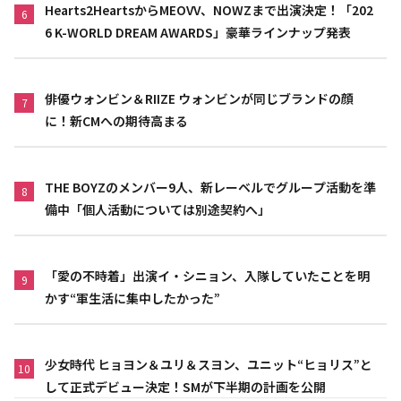
Hearts2HeartsからMEOVV、NOWZまで出演決定！「202
6
6 K-WORLD DREAM AWARDS」豪華ラインナップ発表
俳優ウォンビン＆RIIZE ウォンビンが同じブランドの顔
7
に！新CMへの期待高まる
THE BOYZのメンバー9人、新レーベルでグループ活動を準
8
備中「個人活動については別途契約へ」
「愛の不時着」出演イ・シニョン、入隊していたことを明
9
かす“軍生活に集中したかった”
少女時代 ヒョヨン＆ユリ＆スヨン、ユニット“ヒョリス”と
10
して正式デビュー決定！SMが下半期の計画を公開