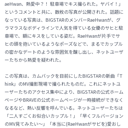
aeHwan、熱愛中？！ 駐車場でキス撮られた。ヤバイ！」
というコメントと共に、数枚の写真が公開された。話題に
なっている写真は、BIGSTARのメンバーRaeHwanが、グ
ラマラスなボディラインで人気を得ている女優のサヒと駐
車場で、額にキスをしている姿だ。RaeHwanが片手でサ
ヒの頭を抱いているようなポーズなどで、まるでカップル
の密かなデートのような雰囲気を醸し出し、ネットユーザ
ーたちから熱愛を疑われた。
この写真は、カムバックを目前にしたBIGSTARの新曲「T
hink」のMV撮影現場で撮られたものだ。これにネットユ
ーザーたちのアクセス集中により、BIGSTARの公式ホーム
ページやBRAVEの公式ホームページが一時接続ができなく
なるなど、熱い反響を呼んでいる。ネットユーザーたちは
「二人すごくお似合いカップル！」「早くフルバージョン
のMV見てみたい～」「本当に(RaeHwanがサビを)愛おし