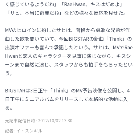
く感じているようだね」「RaeHwan、キスはだめよ」
「サヒ、本当に奇麗だね」などの様々な反応を見せた。
MVのヒロインに扮したサヒは、普段から勇敢な兄弟が作
曲した歌を聞いていて、今回BIGSTARの新曲「Think」の
出演オファーも喜んで承諾したという。サヒは、MVでRae
Hwanと恋人のキャラクターを見事に演じながら、キスシ
ーンまで自然に演じ、スタッフからも拍手をもらったとい
う。
BIGSTARは3日正午「Think」のMV予告映像を公開し、4
日正午にミニアルバムをリリースして本格的な活動に入
る。
元記事配信日時 :
2012/10/02 13:30
記者 :
イ・スンギル