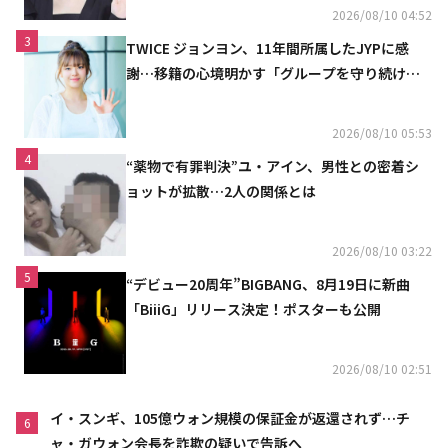
2026/08/10 04:52
3
TWICE ジョンヨン、11年間所属したJYPに感
謝…移籍の心境明かす「グループを守り続け
る」
2026/08/10 05:53
4
“薬物で有罪判決”ユ・アイン、男性との密着シ
ョットが拡散…2人の関係とは
2026/08/10 03:22
5
“デビュー20周年”BIGBANG、8月19日に新曲
「BiiiG」リリース決定！ポスターも公開
2026/08/10 02:51
イ・スンギ、105億ウォン規模の保証金が返還されず…チ
6
ャ・ガウォン会長を詐欺の疑いで告訴へ