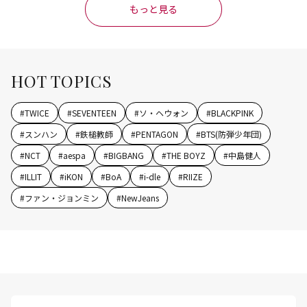
もっと見る
HOT TOPICS
#
TWICE
#
SEVENTEEN
#
ソ・ヘウォン
#
BLACKPINK
#
スンハン
#
鉄槌教師
#
PENTAGON
#
BTS(防弾少年団)
#
NCT
#
aespa
#
BIGBANG
#
THE BOYZ
#
中島健人
#
ILLIT
#
iKON
#
BoA
#
i-dle
#
RIIZE
#
ファン・ジョンミン
#
NewJeans