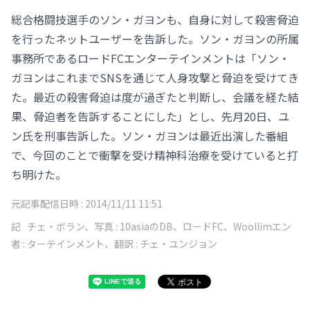
総合格闘技選手のソン・ガヨンも、自身に対して殺害脅迫
を行ったネットユーザーを告訴した。ソン・ガヨンの所属
事務所であるロードFCエンターテインメントは「ソン・
ガヨンはこれまでSNSを通じて人身攻撃と脅迫を受けてき
た。最近の殺害脅迫は度が過ぎたと判断し、会議を経た結
果、脅迫者を告訴することにした」とし、先月20日、ユ
ン氏を刑事告訴した。ソン・ガヨンは最近出演した番組
で、今回のことで衝撃を受け精神科治療を受けていると打
ち明けた。
元記事配信日時 :
2014/11/11 11:51
記
チェ・ボラン、写真 : 10asiaのDB、ロードFC、Woollimエン
者 :
ターテインメント、翻訳 : チェ・ユンジョン