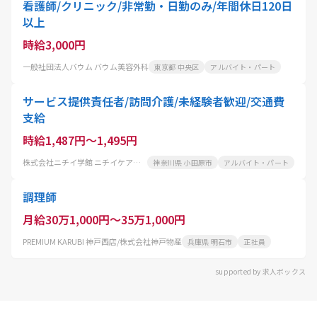
看護師/クリニック/非常勤・日勤のみ/年間休日120日
以上
時給3,000円
一般社団法人バウム バウム美容外科
東京都 中央区
アルバイト・パート
サービス提供責任者/訪問介護/未経験者歓迎/交通費
支給
時給1,487円～1,495円
株式会社ニチイ学館 ニチイケアセンター西湘
神奈川県 小田原市
アルバイト・パート
調理師
月給30万1,000円～35万1,000円
PREMIUM KARUBI 神戸西店/株式会社神戸物産
兵庫県 明石市
正社員
supported by 求人ボックス