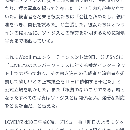
たり、裸の写真を撮って流布した」という内容が書かれて
いた。被害者を名乗る彼女たちは「会社も辞めたし、親に
嘘をつき、自殺を試みた」と主張した。彼女たちはオンラ
インの掲示板に、ソ・ジスとの親交を証明するために証明
写真まで掲載している。
これにWoollimエンターテインメントは9日、公式SNSに
「LOVELYZのメンバーソ・ジスに対する噂がインターネッ
ト上で広がっており、その書き込みの作成者と流布者を処
罰して欲しいとの正式捜査を11日に依頼する予定だ」と
公式立場を明かした。また「根拠のないことである。噂と
なったすべての写真はソ・ジスとは関係ない。強硬な対応
をとる計画だ」と伝えた。
LOVELYZは10日午前0時、デビュー曲「昨日のようにグッ
トナイト」をリリースしたが、ソ・ジスは現在すべての活