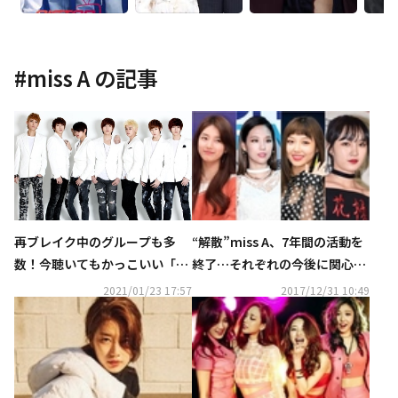
#
miss A
の記事
再ブレイク中のグループも多
“解散”miss A、7年間の活動を
数！今聴いてもかっこいい「第
終了…それぞれの今後に関心集
2世代＆2.5世代アイドル」とは
中
2021/01/23 17:57
2017/12/31 10:49