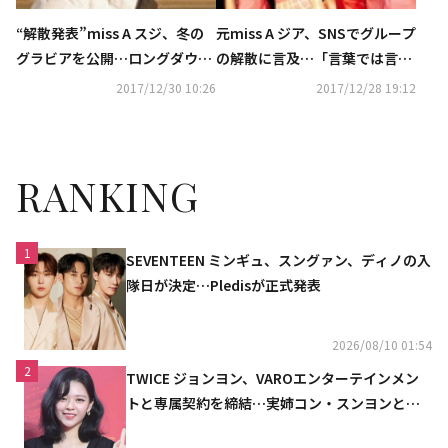
“解散発表”miss A スジ、冬の
元miss A ジア、SNSでグループ
グラビアを公開…ロングダウン
の解散に言及…「言葉では言い
もスタイリッシュに
表せない」
2017/12/30 10:26
2017/12/28 19:12
RANKING
1
SEVENTEEN ミンギュ、スングァン、ディノの入
隊日が決定…Pledisが正式発表
2026/08/10 01:54
2
TWICE ジョンヨン、VAROエンターテインメン
トと専属契約を締結…実姉コン・スンヨンと同
じ事務所（公式）