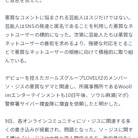
悪質なコメントに悩まされる芸能人はスジだけではない。
芸能人はSNSの発達と匿名であることを利用した悪質なネ
ットユーザーの標的になった。次第に芸能人たちは悪質な
ネットユーザーの善処を求めるより、強硬な対応をとるこ
とで悪質なネットユーザーの根絶に向けて積極的に取り組
んでいる。
デビューを控えたガールズグループLOVELYZのメンバー
ソ・ジスの悪質なデマと関連し、所属事務所であるWooll
imエンターテインメントも10日午後、ソウル麻浦(マポ)
警察署サイバー捜査隊に捜査を依頼したと明かした。
9日、各オンラインコミュニティにソ・ジスに関連する多
くの書き込みが掲載され、問題となった。ソ・ジスに関す
る噂は「ソ・ジスは女性と恋人関係であり、性的暴行をし