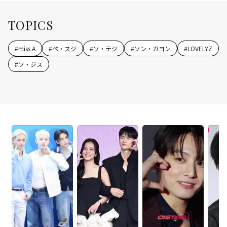
TOPICS
#
miss A
#
ペ・スジ
#
ソ・テジ
#
ソン・ガヨン
#
LOVELYZ
#
ソ・ジス