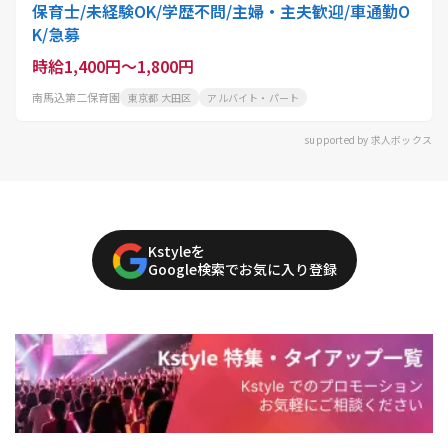
保育士/未経験OK/学歴不問/主婦・主夫歓迎/車通勤O
K/急募
時給1,400円～1,800円
南馬込第二保育園
東京都 大田区
アルバイト・パート
supported by 求人ボックス
Kstyleを
Google検索でお気に入り登録