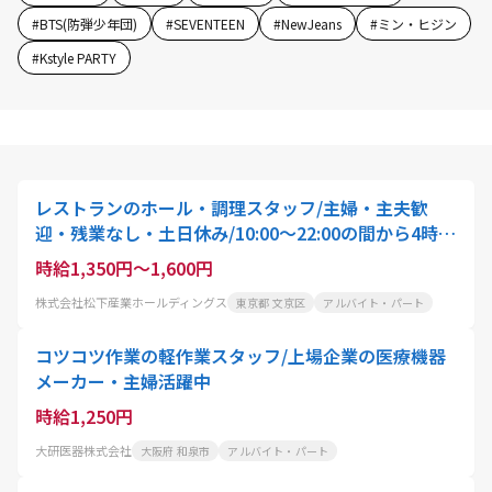
#
BTS(防弾少年団)
#
SEVENTEEN
#
NewJeans
#
ミン・ヒジン
#
Kstyle PARTY
レストランのホール・調理スタッフ/主婦・主夫歓
迎・残業なし・土日休み/10:00〜22:00の間から4時
間〜就業可能/スタッフ・アクティオ
時給1,350円～1,600円
株式会社松下産業ホールディングス
東京都 文京区
アルバイト・パート
コツコツ作業の軽作業スタッフ/上場企業の医療機器
メーカー・主婦活躍中
時給1,250円
大研医器株式会社
大阪府 和泉市
アルバイト・パート