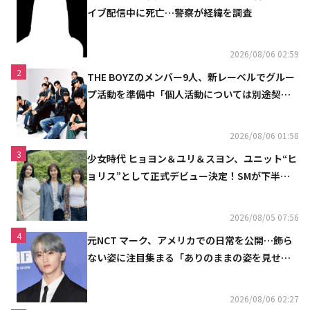
イブ配信中に死亡…警察が経緯を調査
2026/08/06 02:59
2
THE BOYZのメンバー9人、新レーベルでグルー
プ活動を準備中「個人活動については別途契約
へ」
2026/08/06 01:58
3
少女時代 ヒョヨン＆ユリ＆スヨン、ユニット“ヒ
ョリス”として正式デビュー決定！SMが下半期
の計画を公開
2026/08/05 07:56
4
元NCT マーク、アメリカでの日常を公開…飾ら
ない姿に注目集まる「ありのままの姿を見せた
い」（動画あり）
2026/08/06 02:27