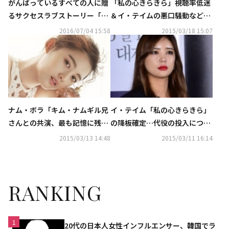
がんばっているすべての人に贈
「私の心きらきら」視聴率低迷
るサクセスラブストーリー「私
＆イ・テイムの悪口騒動などに
の心きらきら」9/2(金)よりTSU
より全26話で早期終了
2016/07/04 15:58
2015/03/18 15:07
TAYA先行DVDレンタル＆10/5
(水)発売決定！
ナム・ボラ「キム・ナムギル兄
イ・テイム「私の心きらきら」
さんとの共演、最も記憶に残っ
の降板確定…代役の投入につい
ています」
て“議論中”
2015/03/13 14:48
2015/03/11 16:14
RANKING
1
20代の日本人女性インフルエンサー、韓国でラ