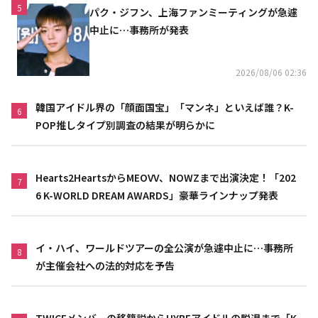
5
パク・ジフン、上海ファンミーティングが急遽
中止に…事務所が発表
2026/08/06 02:36
韓国アイドル界の「顔面国宝」「マンネ」といえば誰？K-
6
POP推しタイプ別調査の結果が明らかに
Hearts2HeartsからMEOVV、NOWZまで出演決定！「202
7
6 K-WORLD DREAM AWARDS」豪華ラインナップ発表
イ・ハイ、ワールドツアーの全公演が急遽中止に…事務所
8
が主催会社への法的対応を予告