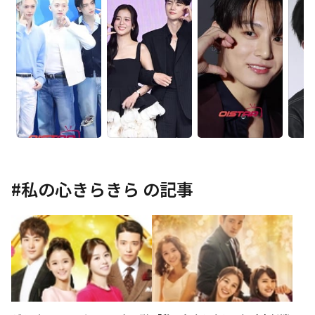
#
私の心きらきら
の記事