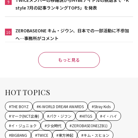
TWICEメンバーの移籍説からHYBEアイドルの脱退まで「K
9
style 7月の記事ランキングTOP5」を発表
ZEROBASEONE キム・ジウン、日本での一部活動に不参加
10
へ…事務所がコメント
もっと見る
HOT TOPICS
#
THE BOYZ
#
K-WORLD DREAM AWARDS
#
Stray Kids
#
マーク(NCT出身)
#
パク・ジフン
#
HITGS
#
イ・ハイ
#
イ・ジュニョク
#
少女時代
#
ZEROBASEONE(ZB1)
#
BIGBANG
#
TWICE
#
東方神起
#
キム・スヒョン