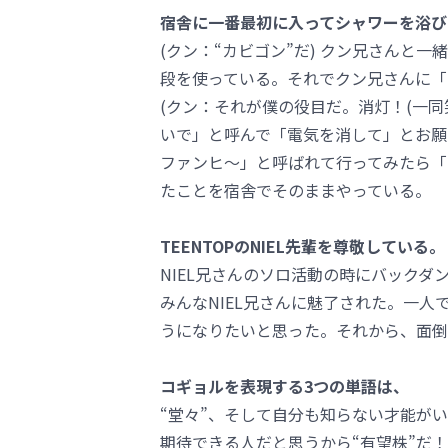
宿舎に一番最初に入ってシャワーを浴び
(クン：“カビゴン”だ) クン兄さんと
段を使っている。それでクン兄さんに「
(クン：それが僕の役目だ。消灯！(一同
いで」と呼んで「電気を消して」とお願
ファンヒ～」と呼ばれて行ってみたら「電
たことを宿舎でそのままやっている。
TEENTOPのNIEL先輩を尊敬している。
NIEL兄さんのソロ活動の時にバック
みんなNIEL兄さんに魅了された。一人
うになりたいと思った。それから、面倒
コギョルを表現する3つの単語は、
“堂々”、そして自分も知らない才能が
期待できる人だと思うから“有望株”だ！