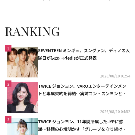
RANKING
1
SEVENTEEN ミンギュ、スングァン、ディノの入
隊日が決定…Pledisが正式発表
2026/08/10 01:54
2
TWICE ジョンヨン、VAROエンターテインメン
トと専属契約を締結…実姉コン・スンヨンと同
じ事務所（公式）
2026/08/10 04:52
3
TWICE ジョンヨン、11年間所属したJYPに感
謝…移籍の心境明かす「グループを守り続け