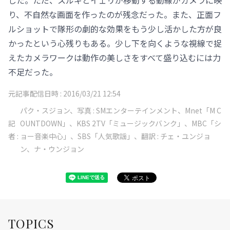
した。ただ、スルギとイェリが移動する動線がカメラに映
り、不自然な画面を作ったのが残念だった。また、正面フ
ルショットで隊形の劇的な効果をもう少し活かした方が良
かったという心残りもある。少し下を向くような視線で捉
えたカメラワークは動作の美しさをすべて盛り込むには力
不足だった。
元記事配信日時 :
2016/03/21 12:54
パク・スジョン、写真 : SMエンターテインメント、Mnet「M C
記
OUNTDOWN」、KBS 2TV「ミュージックバンク」、MBC「シ
者 :
ョー音楽中心」、SBS「人気歌謡」、翻訳 : チェ・ユンジョ
ン、ナ・ウンジョン
TOPICS