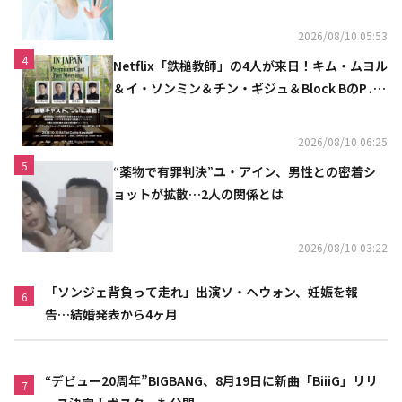
る」
2026/08/10 05:53
4
Netflix「鉄槌教師」の4人が来日！キム・ムヨル
＆イ・ソンミン＆チン・ギジュ＆Block BのP․
O、10月にスペシャルファンミーティング開催
決定
2026/08/10 06:25
5
“薬物で有罪判決”ユ・アイン、男性との密着シ
ョットが拡散…2人の関係とは
2026/08/10 03:22
「ソンジェ背負って走れ」出演ソ・ヘウォン、妊娠を報
6
告…結婚発表から4ヶ月
“デビュー20周年”BIGBANG、8月19日に新曲「BiiiG」リリ
7