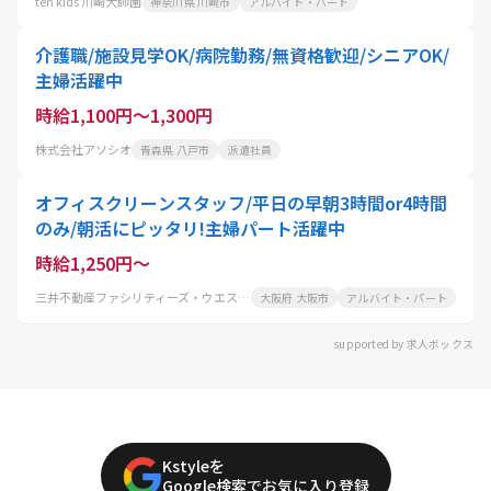
ten kids 川崎大師園
神奈川県 川崎市
アルバイト・パート
介護職/施設見学OK/病院勤務/無資格歓迎/シニアOK/
主婦活躍中
時給1,100円～1,300円
株式会社アソシオ
青森県 八戸市
派遣社員
オフィスクリーンスタッフ/平日の早朝3時間or4時間
のみ/朝活にピッタリ!主婦パート活躍中
時給1,250円～
三井不動産ファシリティーズ・ウエスト株式会社
大阪府 大阪市
アルバイト・パート
supported by 求人ボックス
Kstyleを
Google検索でお気に入り登録