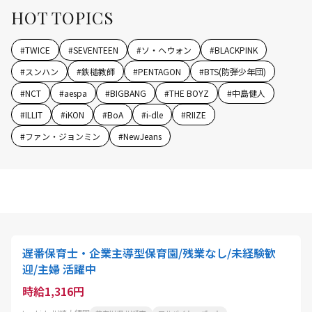
HOT TOPICS
#
TWICE
#
SEVENTEEN
#
ソ・ヘウォン
#
BLACKPINK
#
スンハン
#
鉄槌教師
#
PENTAGON
#
BTS(防弾少年団)
#
NCT
#
aespa
#
BIGBANG
#
THE BOYZ
#
中島健人
#
ILLIT
#
iKON
#
BoA
#
i-dle
#
RIIZE
#
ファン・ジョンミン
#
NewJeans
遅番保育士・企業主導型保育園/残業なし/未経験歓
迎/主婦 活躍中
時給1,316円