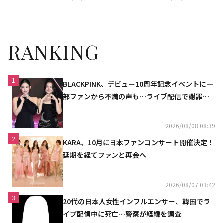
コ・ギュピルら豪華キャスト
RANKING
1
BLACKPINK、デビュー10周年記念イベントに一
部ファンから不満の声も…ライブ配信で謝罪
「コミュニケーション不足だった」
2026/08/08 08:39
2
KARA、10月に日本ファンコンサート開催決定！
延期を経てファンと再会へ
2026/08/07 03:42
3
20代の日本人女性インフルエンサー、韓国でラ
イブ配信中に死亡…警察が経緯を調査