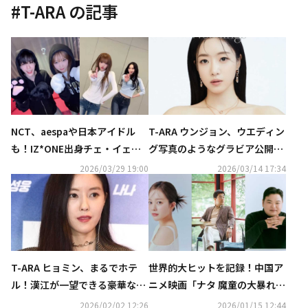
#
T-ARA
の記事
NCT、aespaや日本アイドル
T-ARA ウンジョン、ウエディン
も！IZ*ONE出身チェ・イェナ
グ写真のようなグラビア公開！
の新曲「キャッチ キャッチ」ダ
優雅な魅力を披露
2026/03/29 19:00
2026/03/14 17:34
ンスがバズリ中
T-ARA ヒョミン、まるでホテ
世界的大ヒットを記録！中国ア
ル！漢江が一望できる豪華な自
ニメ映画「ナタ 魔童の大暴れ」
宅を大公開
の韓国語吹替にチョン・ジソ＆
2026/02/02 12:26
2026/01/15 12:44