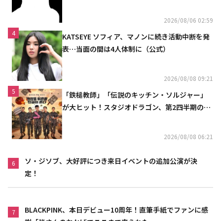
2026/08/06 02:59
4
KATSEYE ソフィア、マノンに続き活動中断を発
表…当面の間は4人体制に（公式）
2026/08/08 09:21
5
「鉄槌教師」「伝説のキッチン・ソルジャー」
が大ヒット！スタジオドラゴン、第2四半期の売
上高が黒字に
2026/08/08 06:21
ソ・ジソブ、大好評につき来日イベントの追加公演が決
6
定！
BLACKPINK、本日デビュー10周年！直筆手紙でファンに感
7