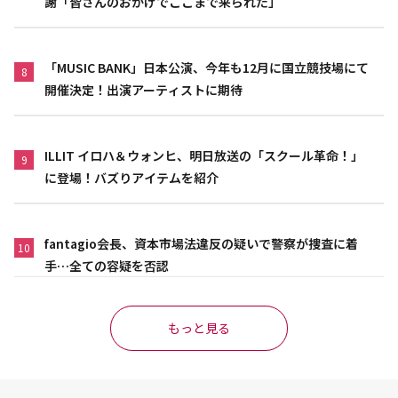
謝「皆さんのおかげでここまで来られた」
「MUSIC BANK」日本公演、今年も12月に国立競技場にて
8
開催決定！出演アーティストに期待
ILLIT イロハ＆ウォンヒ、明日放送の「スクール革命！」
9
に登場！バズりアイテムを紹介
fantagio会長、資本市場法違反の疑いで警察が捜査に着
10
手…全ての容疑を否認
もっと見る