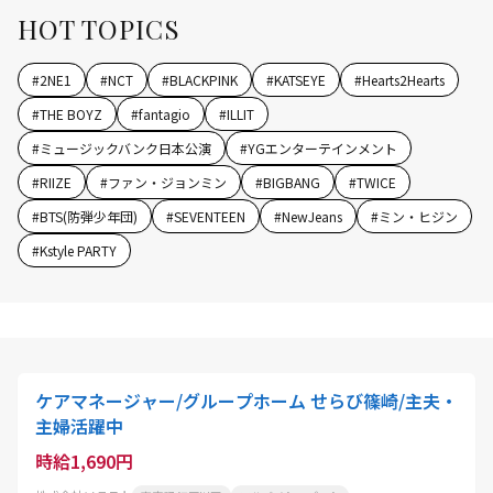
HOT TOPICS
#
2NE1
#
NCT
#
BLACKPINK
#
KATSEYE
#
Hearts2Hearts
#
THE BOYZ
#
fantagio
#
ILLIT
#
ミュージックバンク日本公演
#
YGエンターテインメント
#
RIIZE
#
ファン・ジョンミン
#
BIGBANG
#
TWICE
#
BTS(防弾少年団)
#
SEVENTEEN
#
NewJeans
#
ミン・ヒジン
#
Kstyle PARTY
ケアマネージャー/グループホーム せらび篠崎/主夫・
主婦活躍中
時給1,690円