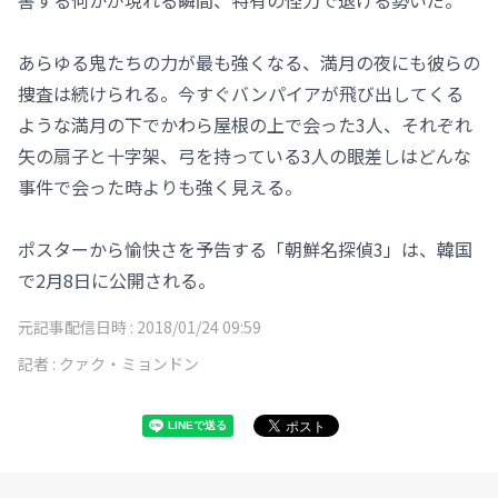
害する何かが現れる瞬間、特有の怪力で退ける勢いだ。
あらゆる鬼たちの力が最も強くなる、満月の夜にも彼らの
捜査は続けられる。今すぐバンパイアが飛び出してくる
ような満月の下でかわら屋根の上で会った3人、それぞれ
矢の扇子と十字架、弓を持っている3人の眼差しはどんな
事件で会った時よりも強く見える。
ポスターから愉快さを予告する「朝鮮名探偵3」は、韓国
で2月8日に公開される。
元記事配信日時 :
2018/01/24 09:59
記者 :
クァク・ミョンドン