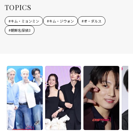
TOPICS
#
キム・ミョンミン
#
キム・ジウォン
#
オ・ダルス
#
朝鮮名探偵3