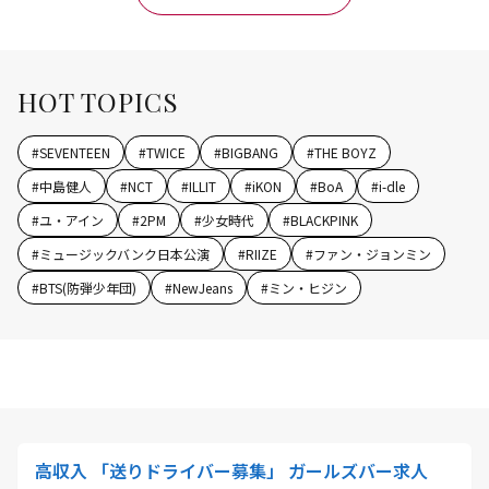
HOT TOPICS
#
SEVENTEEN
#
TWICE
#
BIGBANG
#
THE BOYZ
#
中島健人
#
NCT
#
ILLIT
#
iKON
#
BoA
#
i-dle
#
ユ・アイン
#
2PM
#
少女時代
#
BLACKPINK
#
ミュージックバンク日本公演
#
RIIZE
#
ファン・ジョンミン
#
BTS(防弾少年団)
#
NewJeans
#
ミン・ヒジン
高収入 「送りドライバー募集」 ガールズバー求人