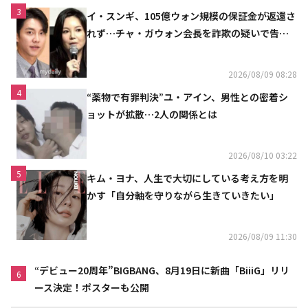
3
イ・スンギ、105億ウォン規模の保証金が返還さ
れず…チャ・ガウォン会長を詐欺の疑いで告訴
へ
2026/08/09 08:28
4
“薬物で有罪判決”ユ・アイン、男性との密着シ
ョットが拡散…2人の関係とは
2026/08/10 03:22
5
キム・ヨナ、人生で大切にしている考え方を明
かす「自分軸を守りながら生きていきたい」
2026/08/09 11:30
“デビュー20周年”BIGBANG、8月19日に新曲「BiiiG」リリ
6
ース決定！ポスターも公開