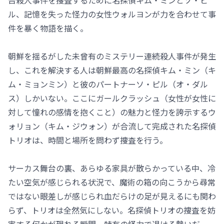
告殺人事件を捜査するために名探偵キム・ミンとソ・ピ
ル、記憶を失った怪力の女性ウォルヨンが力を合わせて事
件を暴く物語を描く。
朝鮮を揺るがした未曾有のミステリー連続殺人事件が発生
し、これを解決する人は朝鮮最高の名探偵キム・ミン（キ
ム・ミョンミン）と彼のパートナーソ・ピル（オ・ダル
ス）しかいない。ここにガールクラッシュ（女性が女性に
対して憧れの感情を抱くこと）の魅力と怪力を誇示するウ
ォリョン（キム・ジウォン）が合流して完成された名探偵
トリオは、時間と場所を問わず捜査を行う。
サーカス舞台の裏、あらゆる家具が散らかっている中、冷
たい空気が感じられる状況で、魔術の箱の向こうから尋常
ではない眼差しが感じられ血だらけの足が見えるにも関わ
らず、トリオは全然気にしない。名探偵トリオの捜査を妨