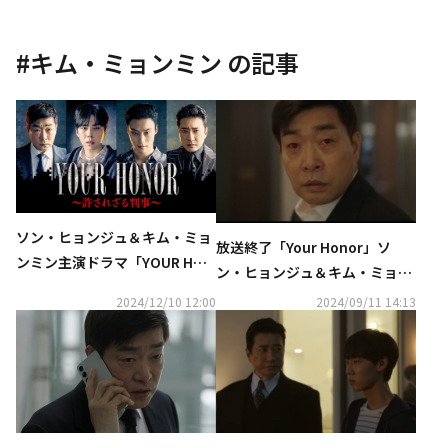
#
キム・ミョンミン
の記事
ソン・ヒョンジュ＆キム・ミョ
放送終了「Your Honor」ソ
ンミン主演ドラマ「YOUR HON
ン・ヒョンジュ＆キム・ミョン
OR～許されざる判事～」2025
ミン、2人の父性愛の対決の行
2024/12/10 12:00
2024/09/11 14:13
年1月より日本初放送
方は【ネタバレあり】