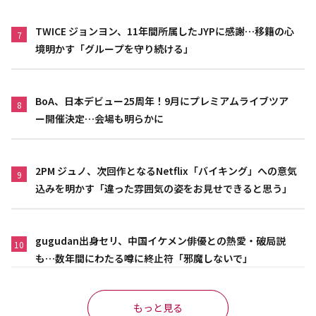
TWICE ジョンヨン、11年間所属したJYPに感謝…移籍の心
7
境明かす「グループを守り続ける」
BoA、日本デビュー25周年！9月にプレミアムライブツア
8
ー開催決定…会場も明らかに
2PM ジュノ、次回作となるNetflix「バイキング」への意気
9
込みを明かす「違った雰囲気の姿をお見せできると思う」
gugudan出身セリ、中国イケメン俳優との熱愛・破局説
10
も…数年間にわたる噂に終止符「邪魔しないで」
もっと見る