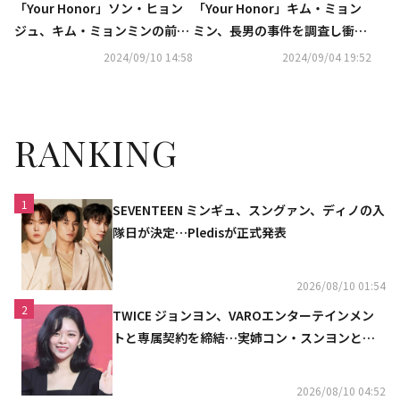
「Your Honor」ソン・ヒョン
「Your Honor」キム・ミョン
ジュ、キム・ミョンミンの前で
ミン、長男の事件を調査し衝撃
土下座“息子だけは助けてく
を受ける【ネタバレあり】
2024/09/10 14:58
2024/09/04 19:52
れ”【ネタバレあり】
RANKING
1
SEVENTEEN ミンギュ、スングァン、ディノの入
隊日が決定…Pledisが正式発表
2026/08/10 01:54
2
TWICE ジョンヨン、VAROエンターテインメン
トと専属契約を締結…実姉コン・スンヨンと同
じ事務所（公式）
2026/08/10 04:52