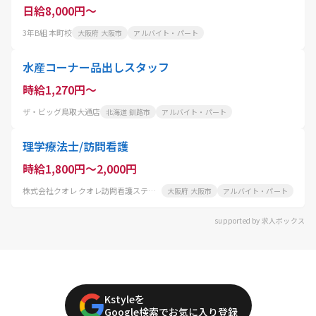
日給8,000円～
3年B組 本町校
大阪府 大阪市
アルバイト・パート
水産コーナー品出しスタッフ
時給1,270円～
ザ・ビッグ鳥取大通店
北海道 釧路市
アルバイト・パート
理学療法士/訪問看護
時給1,800円～2,000円
株式会社クオレ クオレ訪問看護ステーション千鳥橋
大阪府 大阪市
アルバイト・パート
supported by 求人ボックス
Kstyleを
Google検索でお気に入り登録