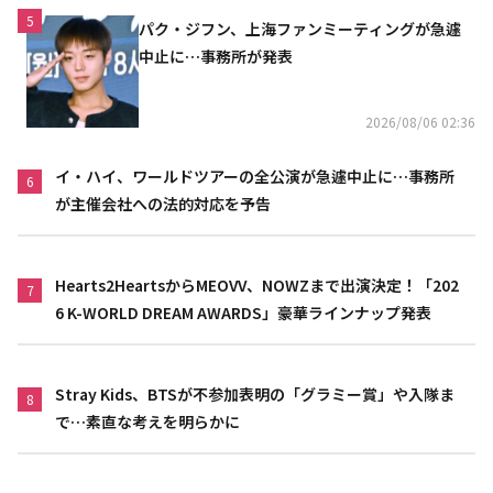
5
パク・ジフン、上海ファンミーティングが急遽
中止に…事務所が発表
2026/08/06 02:36
イ・ハイ、ワールドツアーの全公演が急遽中止に…事務所
6
が主催会社への法的対応を予告
Hearts2HeartsからMEOVV、NOWZまで出演決定！「202
7
6 K-WORLD DREAM AWARDS」豪華ラインナップ発表
Stray Kids、BTSが不参加表明の「グラミー賞」や入隊ま
8
で…素直な考えを明らかに