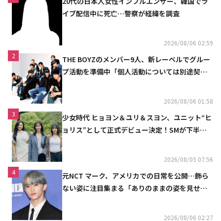
20代の日本人女性インフルエンサー、韓国でラ
イブ配信中に死亡…警察が経緯を調査
2026/08/06 02:59
2
THE BOYZのメンバー9人、新レーベルでグルー
プ活動を準備中「個人活動については別途契約
へ」
2026/08/06 01:58
3
少女時代 ヒョヨン＆ユリ＆スヨン、ユニット“ヒ
ョリス”として正式デビュー決定！SMが下半期
の計画を公開
2026/08/05 07:56
4
元NCT マーク、アメリカでの日常を公開…飾ら
ない姿に注目集まる「ありのままの姿を見せた
い」（動画あり）
2026/08/06 02:27