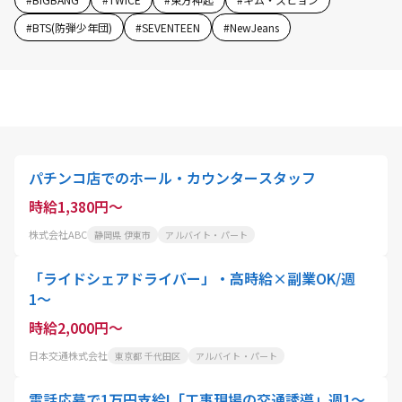
#
BTS(防弾少年団)
#
SEVENTEEN
#
NewJeans
パチンコ店でのホール・カウンタースタッフ
時給1,380円～
株式会社ABC
静岡県 伊東市
アルバイト・パート
「ライドシェアドライバー」・高時給×副業OK/週
1〜
時給2,000円～
日本交通株式会社
東京都 千代田区
アルバイト・パート
電話応募で1万円支給!「工事現場の交通誘導」週1～