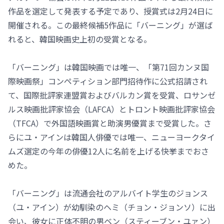
作品を選定して発表する予定であり、授賞式は2月24日に
開催される。この最終候補5作品に「バーニング」が選ば
れると、韓国映画史上初の受賞となる。
「バーニング」は韓国映画では唯一、「第71回カンヌ国
際映画祭」コンペティション部門招待作に公式招請され
て、国際批評家連盟賞およびバルカン賞を受賞、ロサンゼ
ルス映画批評家協会（LAFCA）とトロント映画批評家協会
（TFCA）で外国語映画賞と助演男優賞まで受賞した。さ
らにユ・アインは韓国人俳優では唯一、ニューヨークタイ
ムズ選定の今年の俳優12人に名前を上げる快挙までおさ
めた。
「バーニング」は流通会社のアルバイト学生のジョンス
（ユ・アイン）が幼馴染のヘミ（チョン・ジョンソ）に出
会い、彼女に正体不明の男ベン（スティーブン・ユァン）