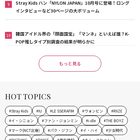
Stray Kids ハン「NYLON JAPAN」10月号に登場！ロング
9
インタビューなど30ページの大ボリューム
韓国アイドル界の「顔面国宝」「マンネ」といえば誰？K-
10
POP推しタイプ別調査の結果が明らかに
もっと見る
HOT TOPICS
#
Stray Kids
#
IU
#
LE SSERAFIM
#
ウォンビン
#
RIIZE
#
イ・シニョン
#
ファン・ジョンミン
#
i-dle
#
THE BOYZ
#
マーク(NCT出身)
#
パク・ジフン
#
イ・ハイ
#
少女時代
#
BIGBANG
#
TWICE
#
東方神起
#
キム・スヒョン