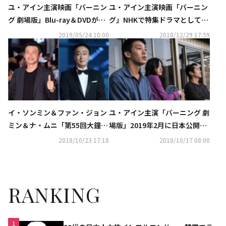
ユ・アイン主演映画「バーニン
ユ・アイン主演映画「バーニン
グ 劇場版」Blu-ray＆DVDが8
グ」NHKで特集ドラマとして本
月7日（水）より発売決定！
日（29日）放送…新プロジェク
2019/05/24 10:00
2018/12/29 17:59
ト最初の作品に
イ・ソンミン＆ファン・ジョン
ユ・アイン主演「バーニング 劇
ミン＆ナ・ムニ「第55回大鐘賞
場版」2019年2月に日本公開決
映画祭」男女主演賞を受賞…最
定
2018/10/23 17:18
2018/10/17 08:00
優秀作品賞は「バーニング」
（総合）
RANKING
1