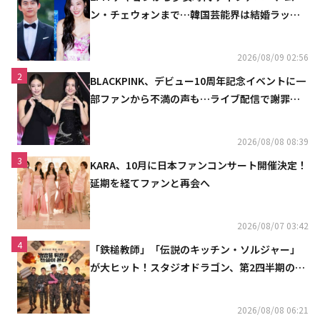
ン・チェウォンまで…韓国芸能界は結婚ラッシ
ュ
2026/08/09 02:56
2
BLACKPINK、デビュー10周年記念イベントに一
部ファンから不満の声も…ライブ配信で謝罪
「コミュニケーション不足だった」
2026/08/08 08:39
3
KARA、10月に日本ファンコンサート開催決定！
延期を経てファンと再会へ
2026/08/07 03:42
4
「鉄槌教師」「伝説のキッチン・ソルジャー」
が大ヒット！スタジオドラゴン、第2四半期の売
上高が黒字に
2026/08/08 06:21