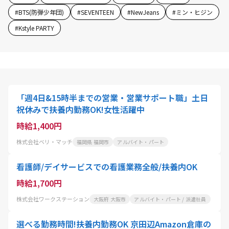
#
BTS(防弾少年団)
#
SEVENTEEN
#
NewJeans
#
ミン・ヒジン
#
Kstyle PARTY
「週4日&15時半までの営業・営業サポート職」土日
祝休みで扶養内勤務OK!女性活躍中
時給1,400円
株式会社ベリ・マッチ
福岡県 福岡市
アルバイト・パート
看護師/デイサービスでの看護業務全般/扶養内OK
時給1,700円
株式会社ワークステーション
大阪府 大阪市
アルバイト・パート / 派遣社員
選べる勤務時間!扶養内勤務OK 京田辺Amazon倉庫の