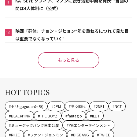
KATSEYE ソフィア、マノンに続き活動中断を発表…当面の
9
間は4人体制に（公式）
映画「群体」チョン・ジヒョン“年を重ねるにつれて見た目
10
は重要でなくなっていく”
もっと見る
HOT TOPICS
#
セリ(gugudan出身)
#
2PM
#
少女時代
#
2NE1
#
NCT
#
BLACKPINK
#
THE BOYZ
#
fantagio
#
ILLIT
#
ミュージックバンク日本公演
#
YGエンターテインメント
#
RIIZE
#
ファン・ジョンミン
#
BIGBANG
#
TWICE