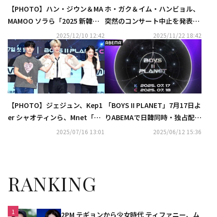
【PHOTO】ハン・ジウン＆MA
ホ・ガク＆イム・ハンビョル、
MAMOO ソラら「2025 新韓銀
突然のコンサート中止を発表
行SOL KBOゴールデングローブ
「公演企画会社側の契約不履
2025/12/10 12:42
2025/11/22 18:42
授賞式」に出席
行」
【PHOTO】ジェジュン、Kep1
「BOYS II PLANET」7月17日よ
er シャオティンら、Mnet「BO
りABEMAで日韓同時・独占配信
YS II PLANET」制作発表会に出
スタート！
2025/07/16 13:01
2025/06/12 15:36
席
RANKING
1
2PM テギョンから少女時代 ティファニー、ム