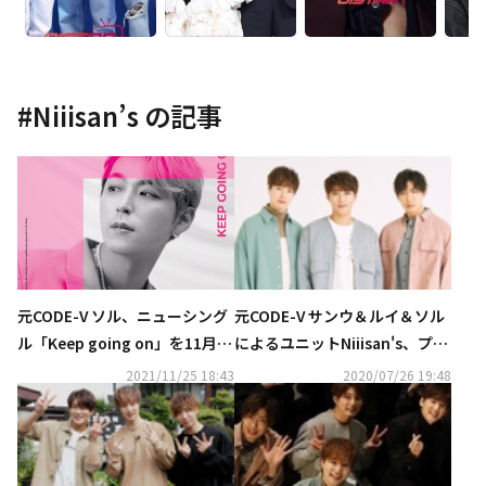
#
Niiisan’s
の記事
元CODE-V ソル、ニューシング
元CODE-V サンウ＆ルイ＆ソル
ル「Keep going on」を11月26
によるユニットNiiisan's、プロ
日にリリース…自ら作詞・作曲
ジェクト第5弾「Mr. Young」M
2021/11/25 18:43
2020/07/26 19:48
に参加
V公開！毎月新曲をリリース