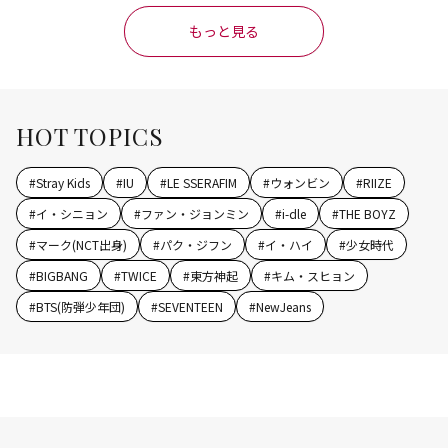
もっと見る
HOT TOPICS
#
Stray Kids
#
IU
#
LE SSERAFIM
#
ウォンビン
#
RIIZE
#
イ・シニョン
#
ファン・ジョンミン
#
i-dle
#
THE BOYZ
#
マーク(NCT出身)
#
パク・ジフン
#
イ・ハイ
#
少女時代
#
BIGBANG
#
TWICE
#
東方神起
#
キム・スヒョン
#
BTS(防弾少年団)
#
SEVENTEEN
#
NewJeans