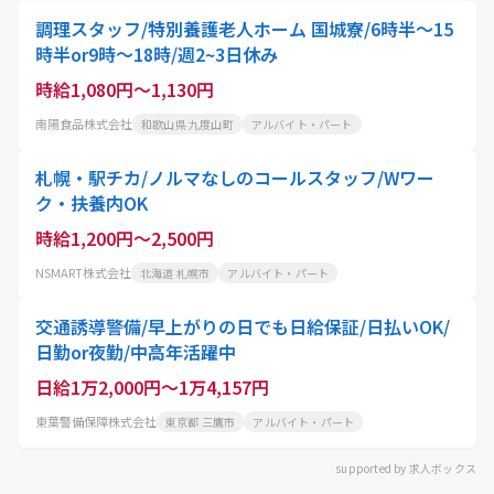
調理スタッフ/特別養護老人ホーム 国城寮/6時半～15
時半or9時～18時/週2~3日休み
時給1,080円～1,130円
南陽食品株式会社
和歌山県 九度山町
アルバイト・パート
札幌・駅チカ/ノルマなしのコールスタッフ/Wワー
ク・扶養内OK
時給1,200円～2,500円
NSMART株式会社
北海道 札幌市
アルバイト・パート
交通誘導警備/早上がりの日でも日給保証/日払いOK/
日勤or夜勤/中高年活躍中
日給1万2,000円～1万4,157円
東葉警備保障株式会社
東京都 三鷹市
アルバイト・パート
supported by 求人ボックス