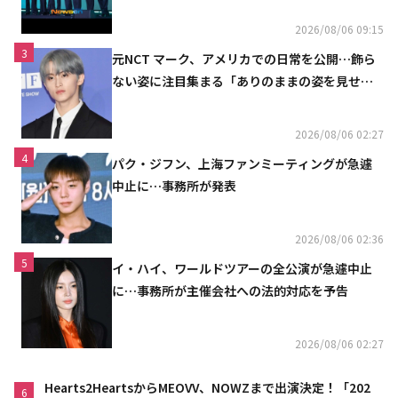
2026/08/06 09:15
3
元NCT マーク、アメリカでの日常を公開…飾ら
ない姿に注目集まる「ありのままの姿を見せた
い」（動画あり）
2026/08/06 02:27
4
パク・ジフン、上海ファンミーティングが急遽
中止に…事務所が発表
2026/08/06 02:36
5
イ・ハイ、ワールドツアーの全公演が急遽中止
に…事務所が主催会社への法的対応を予告
2026/08/06 02:27
Hearts2HeartsからMEOVV、NOWZまで出演決定！「202
6