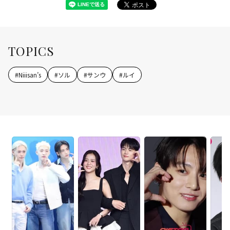
TOPICS
#
Niiisan’s
#
ソル
#
サンウ
#
ルイ