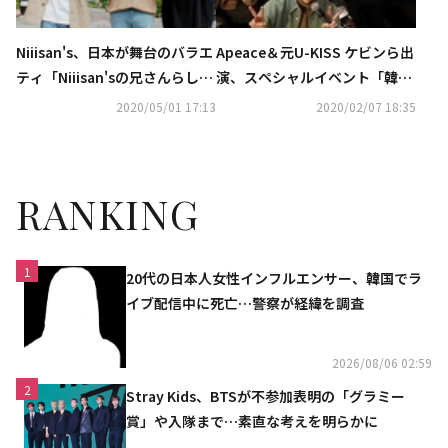
Niiisan's、日本が舞台のバラエ
Apeace＆元U-KISS ケビンら出
ティ「Niiisan'sの兄さんらしく
演、スペシャルイベント「韓流
ていいですか？」配信決定！オ
ザップ祭り」2月に放送決定
2020/05/01 17:13
2020/02/07 18:35
リジナルMVが本日公開
RANKING
1
20代の日本人女性インフルエンサー、韓国でラ
イブ配信中に死亡…警察が経緯を調査
2026/08/06 02:59
2
Stray Kids、BTSが不参加表明の「グラミー
賞」や入隊まで…素直な考えを明らかに