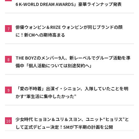
6 K-WORLD DREAM AWARDS」豪華ラインナップ発表
俳優ウォンビン＆RIIZE ウォンビンが同じブランドの顔
7
に！新CMへの期待高まる
THE BOYZのメンバー9人、新レーベルでグループ活動を準
8
備中「個人活動については別途契約へ」
「愛の不時着」出演イ・シニョン、入隊していたことを明
9
かす“軍生活に集中したかった”
少女時代 ヒョヨン＆ユリ＆スヨン、ユニット“ヒョリス”と
10
して正式デビュー決定！SMが下半期の計画を公開