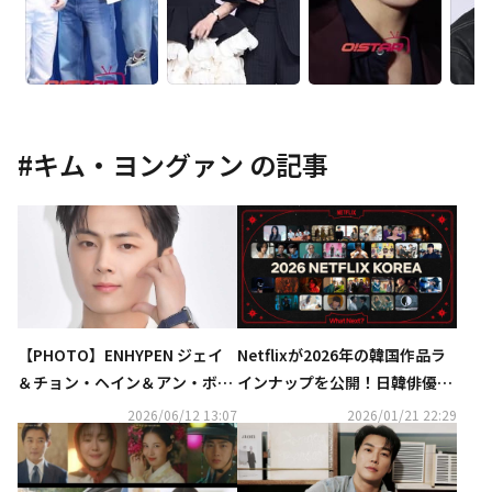
#
キム・ヨングァン
の記事
【PHOTO】ENHYPEN ジェイ
Netflixが2026年の韓国作品ラ
＆チョン・ヘイン＆アン・ボヒ
インナップを公開！日韓俳優の
ョンら、ブランド「タグ・ホイ
共演やリメイク作が続々…予告
2026/06/12 13:07
2026/01/21 22:29
ヤー」のイベントに出席
映像も話題に