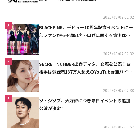
2026/08/07 02:02
3
BLACKPINK、デビュー10周年記念イベントに一
部ファンから不満の声…ロゼに関する憶測は否
定
2026/08/07 02:32
4
SECRET NUMBER出身ディタ、交際を公表！お
相手は登録者137万人超えのYouTuber兼バイオ
リニスト
2026/08/07 02:38
5
ソ・ジソブ、大好評につき来日イベントの追加
公演が決定！
2026/08/07 03:57