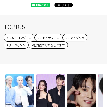
TOPICS
#
キム・ヨングァン
#
チェ・テファン
#
チン・ギジュ
#
ク・ジャソン
#
初対面だけど愛してます