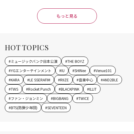
もっと見る
HOT TOPICS
#
ミュージックバンク日本公演
#
THE BOYZ
#
YGエンターテインメント
#
IU
#
SHINee
#
Venue101
#
KARA
#
LE SSERAFIM
#
RIIZE
#
音楽中心
#
AND2BLE
#
TWS
#
Rocket Punch
#
BLACKPINK
#
ILLIT
#
ファン・ジョンミン
#
BIGBANG
#
TWICE
#
BTS(防弾少年団)
#
SEVENTEEN