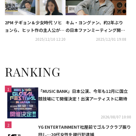
2PM テギョン＆少女時代 ソヒ
キム・ヨングァン、約2年ぶり
ョンら、ヒット作の主人公が
の日本ファンミーティング開催
続々登場！「2025 KBS演技大
決定！見送り会やグループフォ
2025/12/10 12:20
2025/12/01 19:08
賞」予告映像に注目
ト撮影会も実施
RANKING
1
「MUSIC BANK」日本公演、今年も12月に国立
競技場にて開催決定！出演アーティストに期待
2026/08/07 10:00
2
YG ENTERTAINMENT社屋前でゴルフクラブ振り
回し…20代女性を現行犯逮捕