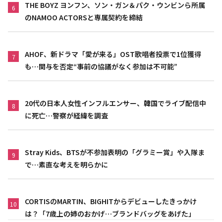
THE BOYZ ヨンフン、ソン・ガン＆パク・ウンビンら所属
6
のNAMOO ACTORSと専属契約を締結
AHOF、新ドラマ「愛が来る」OST歌唱者投票で1位獲得
7
も…関与を否定“事前の協議がなく参加は不可能”
20代の日本人女性インフルエンサー、韓国でライブ配信中
8
に死亡…警察が経緯を調査
Stray Kids、BTSが不参加表明の「グラミー賞」や入隊ま
9
で…素直な考えを明らかに
CORTISのMARTIN、BIGHITからデビューしたきっかけ
10
は？「7歳上の姉のおかげ…ブランドバッグをあげた」