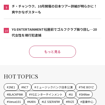
チ・チャンウク、10月開催の日本ツアー詳細が明らかに！
9
爽やかなポスターも
YG ENTERTAINMENT社屋前でゴルフクラブ振り回し…20
10
代女性を現行犯逮捕
もっと見る
HOT TOPICS
#
2NE1
#
NCT
#
ミュージックバンク日本公演
#
THE BOYZ
#
BLACKPINK
#
YGエンターテインメント
#
IU
#
SHINee
#
Venue101
#
KARA
#
LE SSERAFIM
#
RIIZE
#
音楽中心