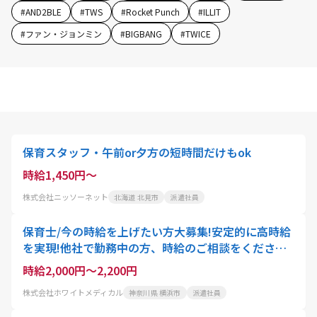
#
AND2BLE
#
TWS
#
Rocket Punch
#
ILLIT
#
ファン・ジョンミン
#
BIGBANG
#
TWICE
保育スタッフ・午前or夕方の短時間だけもok
時給1,450円～
株式会社ニッソーネット
北海道 北見市
派遣社員
保育士/今の時給を上げたい方大募集!安定的に高時給
を実現!他社で勤務中の方、時給のご相談をください!/
副業OK/扶養内OK
時給2,000円～2,200円
株式会社ホワイトメディカル
神奈川県 横浜市
派遣社員