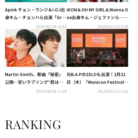
Apink チョン・ウンジ＆I.O.I出
iKON＆OH MY GIRL＆Wanna O
身キム・チョンハら出演「Gra
ne出身キム・ジェファンら…オ
nd Mint Festival 2020」10月2
ンラインコンサート「Trip to K
2020/09/28 16:03
2020/05/14 13:29
4日＆25日開催
-POP」に参加
Martin Smith、新曲「秘密」
元B.A.PのZELOも出演！2月21
公開…甘いラブソング“君は僕
日（木）「Municon Festival」
の人生”
を東京で開催…K-POP実力派ア
2019/08/06 12:24
2019/02/13 11:01
ーティスト20組が名曲披露
RANKING