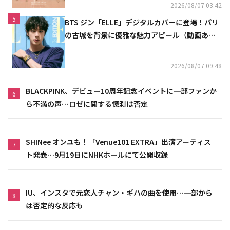
2026/08/07 03:42
5
BTS ジン「ELLE」デジタルカバーに登場！パリ
の古城を背景に優雅な魅力アピール（動画あ
り）
2026/08/07 09:48
BLACKPINK、デビュー10周年記念イベントに一部ファンか
6
ら不満の声…ロゼに関する憶測は否定
SHINee オンユも！「Venue101 EXTRA」出演アーティス
7
ト発表…9月19日にNHKホールにて公開収録
IU、インスタで元恋人チャン・ギハの曲を使用…一部から
8
は否定的な反応も