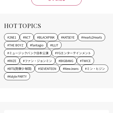
HOT TOPICS
#
2NE1
#
NCT
#
BLACKPINK
#
KATSEYE
#
Hearts2Hearts
#
THE BOYZ
#
fantagio
#
ILLIT
#
ミュージックバンク日本公演
#
YGエンターテインメント
#
RIIZE
#
ファン・ジョンミン
#
BIGBANG
#
TWICE
#
BTS(防弾少年団)
#
SEVENTEEN
#
NewJeans
#
ミン・ヒジン
#
Kstyle PARTY