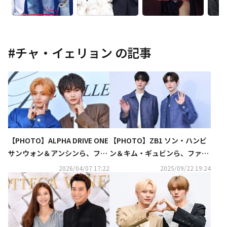
#
チャ・イェリョン
の記事
【PHOTO】ALPHA DRIVE ONE
【PHOTO】ZB1 ソン・ハンビ
サンウォン＆アンシンら、ファ
ン＆キム・ギュビンら、ファッ
ッションブランド「MISS GEE C
ションブランド「MISS GEE CO
2026/04/07 17:22
2025/09/22 19:24
OLLECTION」のイベントに出
LLECTION」のイベントに出席
席
（動画あり）