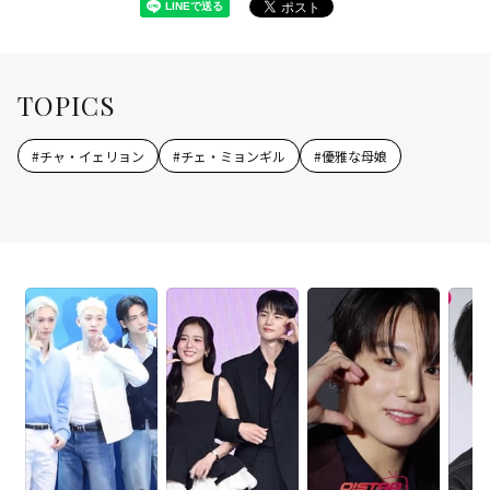
TOPICS
#
チャ・イェリョン
#
チェ・ミョンギル
#
優雅な母娘