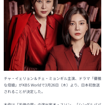
チャ・イェリョン＆チェ・ミョンギル主演、ドラマ「優雅
な母娘」がKBS Worldで3月26日（木）より、日本初放送
されることが決定した。
本作は「天使の罠」の演出家オ・スソン、「シングルパパ