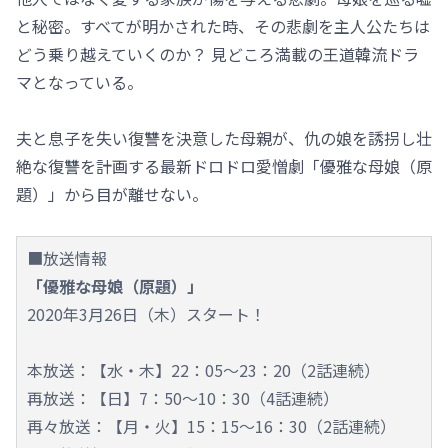
と秘密。すべてが明かされた時、その悲劇を主人公たちは
どう乗り越えていくのか？ 見どころ満載の王道韓流ドラ
マとなっている。
夫と息子を失い復讐を決意した母親が、仇の娘を誘拐し壮
絶な復讐を計画する最新ドロドロ愛憎劇「優雅な母娘（原
題）」から目が離せない。
■放送情報
「優雅な母娘（原題）」
2020年3月26日（木）スタート！
本放送：【水・木】22：05～23：20（2話連続）
再放送：【日】7：50～10：30（4話連続）
再々放送：【月・火】15：15～16：30（2話連続）