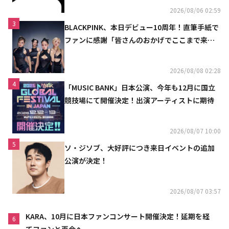
2026/08/06 02:59
3
BLACKPINK、本日デビュー10周年！直筆手紙で
ファンに感謝「皆さんのおかげでここまで来ら
れた」
2026/08/08 02:28
4
「MUSIC BANK」日本公演、今年も12月に国立
競技場にて開催決定！出演アーティストに期待
2026/08/07 10:00
5
ソ・ジソブ、大好評につき来日イベントの追加
公演が決定！
2026/08/07 03:57
KARA、10月に日本ファンコンサート開催決定！延期を経
6
てファンと再会へ