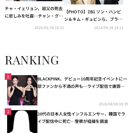
チャ・イェリョン、祖父の死去
【PHOTO】ZB1 ソン・ハンビ
に悲しみを吐露…チャン・グン
ン＆キム・ギュビンら、ブラン
ソクら仲間が追悼
ド「MISS GEE COLLECTION」
2025/01/30 18:51
2024/09/26 16:12
のイベントに出席
RANKING
1
BLACKPINK、デビュー10周年記念イベントに一
部ファンから不満の声も…ライブ配信で謝罪
「コミュニケーション不足だった」
2026/08/08 08:39
2
20代の日本人女性インフルエンサー、韓国でラ
イブ配信中に死亡…警察が経緯を調査