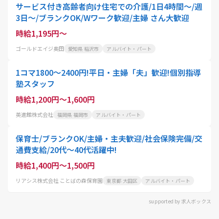
サービス付き高齢者向け住宅での介護/1日4時間～/週
3日～/ブランクOK/Wワーク歓迎/主婦 さん大歓迎
時給1,195円～
ゴールドエイジ奥田
愛知県 稲沢市
アルバイト・パート
1コマ1800～2400円!平日・主婦「夫」歓迎!個別指導
塾スタッフ
時給1,200円～1,600円
英進館株式会社
福岡県 福岡市
アルバイト・パート
保育士/ブランクOK/主婦・主夫歓迎/社会保険完備/交
通費支給/20代～40代活躍中!
時給1,400円～1,500円
リアシス株式会社 ことばの森保育園
東京都 大田区
アルバイト・パート
supported by 求人ボックス