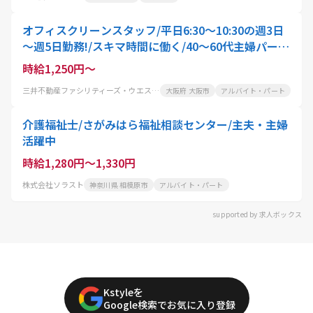
オフィスクリーンスタッフ/平日6:30～10:30の週3日
～週5日勤務!/スキマ時間に働く/40～60代主婦パート
活躍中
時給1,250円～
三井不動産ファシリティーズ・ウエスト株式会社
大阪府 大阪市
アルバイト・パート
介護福祉士/さがみはら福祉相談センター/主夫・主婦
活躍中
時給1,280円～1,330円
株式会社ソラスト
神奈川県 相模原市
アルバイト・パート
supported by 求人ボックス
Kstyleを
Google検索でお気に入り登録