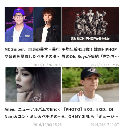
MC Sniper、自身の暴言・暴行
平均年齢41.3歳！韓国HIPHOP
や脅迫を暴露したペチギのタク
界のOld Boysが集結「君たちに
に反論…新たに大麻吸引に言及
HIPHOPが分かるか」Mnetにて
2022/10/26 18:33
2021/07/27 12:35
も
9月17日より放送スタート
Ailee、ニューアルバムでErick
【PHOTO】EXO、EXID、DI
Nam＆ユン・ミレ＆ペチギのタ
A、OH MY GIRLら「ミュージッ
クとコラボ
クバンク」リハーサルに参加
2016/10/03 15:28
2016/06/17 11:37