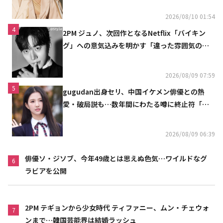
2026/08/10 01:54
4
2PM ジュノ、次回作となるNetflix「バイキン
グ」への意気込みを明かす「違った雰囲気の姿
をお見せできると思う」
2026/08/09 07:59
5
gugudan出身セリ、中国イケメン俳優との熱
愛・破局説も…数年間にわたる噂に終止符「邪
魔しないで」
2026/08/09 06:39
俳優ソ・ジソブ、今年49歳とは思えぬ色気…ワイルドなグ
6
ラビアを公開
2PM テギョンから少女時代 ティファニー、ムン・チェウォ
7
ンまで…韓国芸能界は結婚ラッシュ