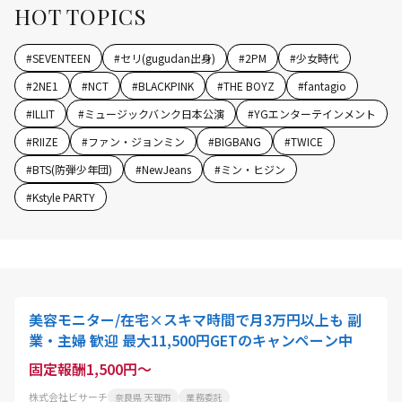
HOT TOPICS
#
SEVENTEEN
#
セリ(gugudan出身)
#
2PM
#
少女時代
#
2NE1
#
NCT
#
BLACKPINK
#
THE BOYZ
#
fantagio
#
ILLIT
#
ミュージックバンク日本公演
#
YGエンターテインメント
#
RIIZE
#
ファン・ジョンミン
#
BIGBANG
#
TWICE
#
BTS(防弾少年団)
#
NewJeans
#
ミン・ヒジン
#
Kstyle PARTY
美容モニター/在宅×スキマ時間で月3万円以上も 副
業・主婦 歓迎 最大11,500円GETのキャンペーン中
固定報酬1,500円～
株式会社ビサーチ
奈良県 天理市
業務委託