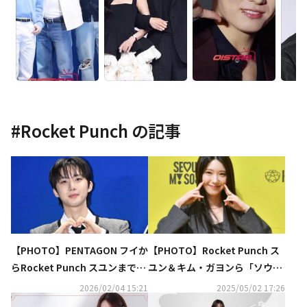
#
Rocket Punch
の記事
【PHOTO】PENTAGON フイか
【PHOTO】Rocket Punch ス
らRocket Punch スユンまで
ユン＆キム・ガヨンら「ソウル
「ソウルファッションウィー
ファッションロード2025＠貞
2026/02/04 15:21
2025/05/02 17:26
ク」に出席
洞」に出席