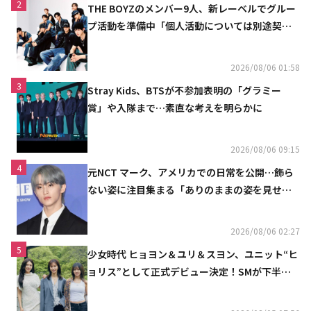
2
THE BOYZのメンバー9人、新レーベルでグルー
プ活動を準備中「個人活動については別途契約
へ」
2026/08/06 01:58
3
Stray Kids、BTSが不参加表明の「グラミー
賞」や入隊まで…素直な考えを明らかに
2026/08/06 09:15
4
元NCT マーク、アメリカでの日常を公開…飾ら
ない姿に注目集まる「ありのままの姿を見せた
い」（動画あり）
2026/08/06 02:27
5
少女時代 ヒョヨン＆ユリ＆スヨン、ユニット“ヒ
ョリス”として正式デビュー決定！SMが下半期
の計画を公開