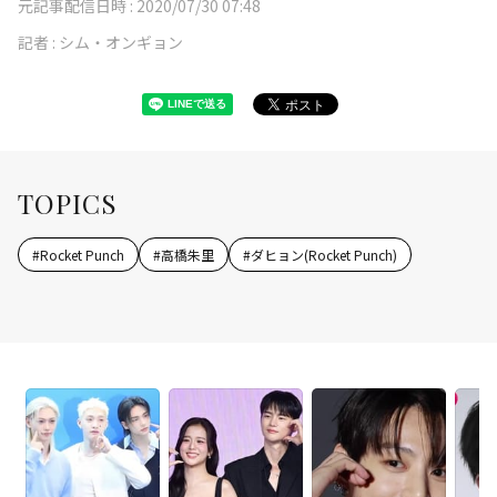
元記事配信日時 :
2020/07/30 07:48
記者 :
シム・オンギョン
TOPICS
#
Rocket Punch
#
高橋朱里
#
ダヒョン(Rocket Punch)