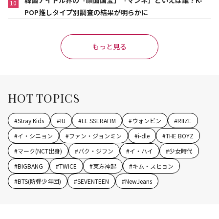
韓国アイドル界の「顔面国宝」「マンネ」といえば誰？K-
10
POP推しタイプ別調査の結果が明らかに
もっと見る
HOT TOPICS
#
Stray Kids
#
IU
#
LE SSERAFIM
#
ウォンビン
#
RIIZE
#
イ・シニョン
#
ファン・ジョンミン
#
i-dle
#
THE BOYZ
#
マーク(NCT出身)
#
パク・ジフン
#
イ・ハイ
#
少女時代
#
BIGBANG
#
TWICE
#
東方神起
#
キム・スヒョン
#
BTS(防弾少年団)
#
SEVENTEEN
#
NewJeans