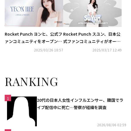
Rocket Punch ヨンヒ、公式フ
Rocket Punch スユン、日本公
ァンコミュニティをオープン！
式ファンコミュニティがオープ
本人メッセージも到着
ン！東京で5月にファンイベン
2025/03/26 18:57
2025/03/17 12:49
トを開催
RANKING
1
20代の日本人女性インフルエンサー、韓国でラ
イブ配信中に死亡…警察が経緯を調査
2026/08/06 02:59