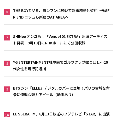
THE BOYZ ソヌ、ヨンフンに続いて新事務所と契約…元GF
6
RIEND ユジュら所属のAT AREAへ
SHINee オンユも！「Venue101 EXTRA」出演アーティス
7
ト発表…9月19日にNHKホールにて公開収録
YG ENTERTAINMENT社屋前でゴルフクラブ振り回し…20
8
代女性を現行犯逮捕
BTS ジン「ELLE」デジタルカバーに登場！パリの古城を背
9
景に優雅な魅力アピール（動画あり）
LE SSERAFIM、8月13日放送のフジテレビ「STAR」に出演
10