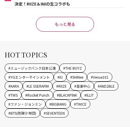
決定！RIIZE＆INIの生コラボも
もっと見る
HOT TOPICS
#
ミュージックバンク日本公演
#
THE BOYZ
#
YGエンターテインメント
#
IU
#
SHINee
#
Venue101
#
KARA
#
LE SSERAFIM
#
RIIZE
#
音楽中心
#
AND2BLE
#
TWS
#
Rocket Punch
#
BLACKPINK
#
ILLIT
#
ファン・ジョンミン
#
BIGBANG
#
TWICE
#
BTS(防弾少年団)
#
SEVENTEEN