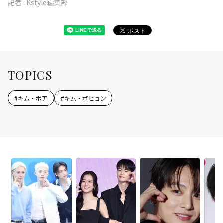
記者 :
Kstyle編集部
TOPICS
#
キム・ボア
#
キム・ボヒョン