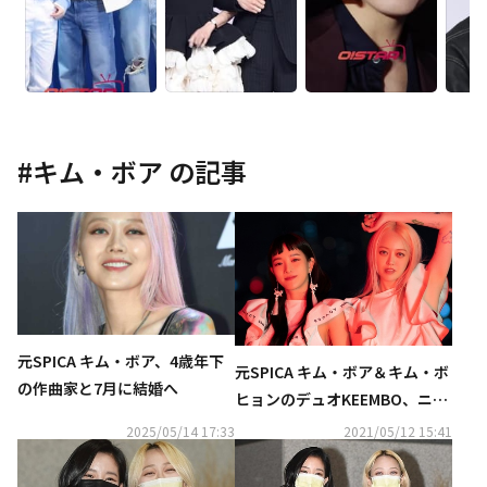
#
キム・ボア
の記事
元SPICA キム・ボア、4歳年下
元SPICA キム・ボア＆キム・ボ
の作曲家と7月に結婚へ
ヒョンのデュオKEEMBO、ニュ
ーシングル「WHATEVER」が5
2025/05/14 17:33
2021/05/12 15:41
月13日に発売決定！