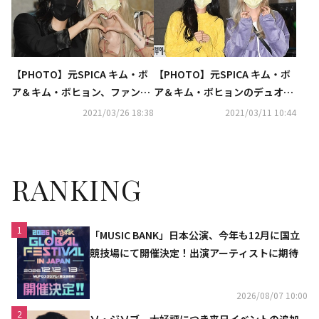
【PHOTO】元SPICA キム・ボ
【PHOTO】元SPICA キム・ボ
ア＆キム・ボヒョン、ファン・
ア＆キム・ボヒョンのデュオKE
チヨルら「大韓外国人」の収録
EMBO「SHOW CHAMPION」の
2021/03/26 18:38
2021/03/11 10:44
に参加
収録に参加
RANKING
1
「MUSIC BANK」日本公演、今年も12月に国立
競技場にて開催決定！出演アーティストに期待
2026/08/07 10:00
2
ソ・ジソブ、大好評につき来日イベントの追加