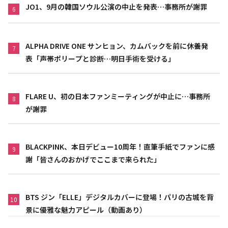
JO1、9月の韓国ソウル公演の中止を発表…事務所が謝罪
6
ALPHA DRIVE ONE サンヒョン、カムバックを前に休養発
7
表「声帯ポリープと診断…明日手術を受ける」
FLARE U、初の日本ファンミーティングが中止に…事務所
8
が謝罪
BLACKPINK、本日デビュー10周年！直筆手紙でファンに感
9
謝「皆さんのおかげでここまで来られた」
BTS ジン「ELLE」デジタルカバーに登場！パリの古城を背
10
景に優雅な魅力アピール（動画あり）