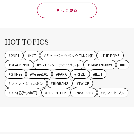
もっと見る
HOT TOPICS
#
2NE1
#
NCT
#
ミュージックバンク日本公演
#
THE BOYZ
#
BLACKPINK
#
YGエンターテインメント
#
Hearts2Hearts
#
IU
#
SHINee
#
Venue101
#
KARA
#
RIIZE
#
ILLIT
#
ファン・ジョンミン
#
BIGBANG
#
TWICE
#
BTS(防弾少年団)
#
SEVENTEEN
#
NewJeans
#
ミン・ヒジン