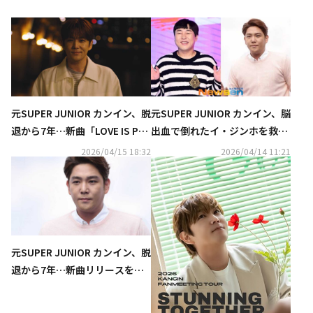
元SUPER JUNIOR カンイン、脱
元SUPER JUNIOR カンイン、脳
退から7年…新曲「LOVE IS PAI
出血で倒れたイ・ジンホを救う
N」を本日リリース＆MV公開
「異変に気づき通報」
2026/04/15 18:32
2026/04/14 11:21
元SUPER JUNIOR カンイン、脱
退から7年…新曲リリースを発
表「すべて皆さんのおかげ」
（動画あり）