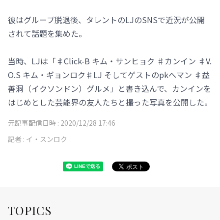
彼はグループ脱退後、タレントのLJのSNSで近況が公開
されて話題を集めた。
当時、LJは「♯Click-B キム・サンヒョク ♯カンイン ♯V.
O.S キム・ギョンロク♯LJ そしてゲストのpkへマン ♯益
善洞（イクソンドン）グルメ」と書き込んで、カンインを
はじめとした芸能界の友人たちと撮った写真を公開した。
元記事配信日時 :
2020/12/28 17:46
記者 :
イ・スンロク
TOPICS