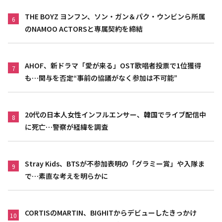
THE BOYZ ヨンフン、ソン・ガン＆パク・ウンビンら所属
6
のNAMOO ACTORSと専属契約を締結
AHOF、新ドラマ「愛が来る」OST歌唱者投票で1位獲得
7
も…関与を否定“事前の協議がなく参加は不可能”
20代の日本人女性インフルエンサー、韓国でライブ配信中
8
に死亡…警察が経緯を調査
Stray Kids、BTSが不参加表明の「グラミー賞」や入隊ま
9
で…素直な考えを明らかに
CORTISのMARTIN、BIGHITからデビューしたきっかけ
10