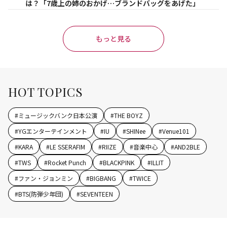
は？「7歳上の姉のおかげ…ブランドバッグをあげた」
もっと見る
HOT TOPICS
#
ミュージックバンク日本公演
#
THE BOYZ
#
YGエンターテインメント
#
IU
#
SHINee
#
Venue101
#
KARA
#
LE SSERAFIM
#
RIIZE
#
音楽中心
#
AND2BLE
#
TWS
#
Rocket Punch
#
BLACKPINK
#
ILLIT
#
ファン・ジョンミン
#
BIGBANG
#
TWICE
#
BTS(防弾少年団)
#
SEVENTEEN