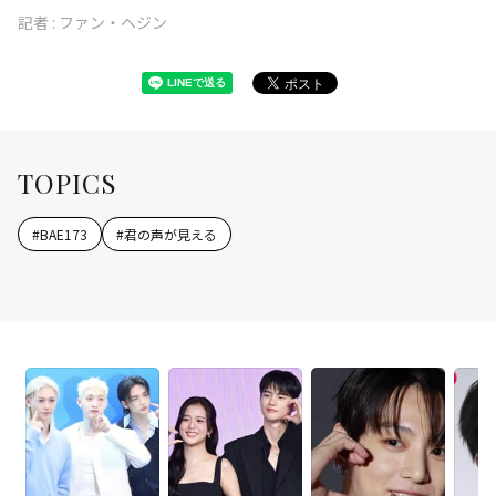
記者 :
ファン・ヘジン
TOPICS
#
BAE173
#
君の声が見える