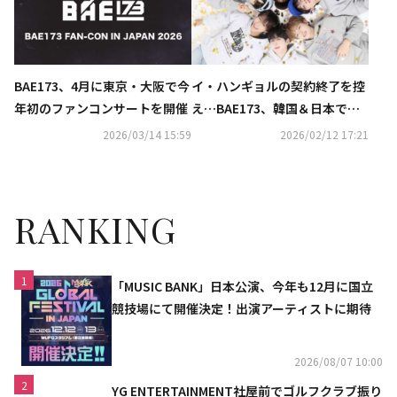
BAE173、4月に東京・大阪で今
イ・ハンギョルの契約終了を控
年初のファンコンサートを開催
え…BAE173、韓国＆日本で特
別なファンイベントを開催へ
2026/03/14 15:59
2026/02/12 17:21
RANKING
1
「MUSIC BANK」日本公演、今年も12月に国立
競技場にて開催決定！出演アーティストに期待
2026/08/07 10:00
2
YG ENTERTAINMENT社屋前でゴルフクラブ振り