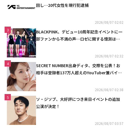
回し…20代女性を現行犯逮捕
2026/08/07 02:02
3
BLACKPINK、デビュー10周年記念イベントに一
部ファンから不満の声…ロゼに関する憶測は否
定
2026/08/07 02:32
4
SECRET NUMBER出身ディタ、交際を公表！お
相手は登録者137万人超えのYouTuber兼バイオ
リニスト
2026/08/07 02:38
5
ソ・ジソブ、大好評につき来日イベントの追加
公演が決定！
2026/08/07 03:57