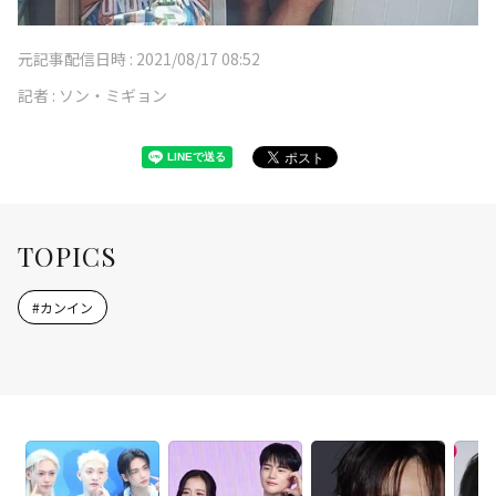
元記事配信日時 :
2021/08/17 08:52
記者 :
ソン・ミギョン
TOPICS
#
カンイン