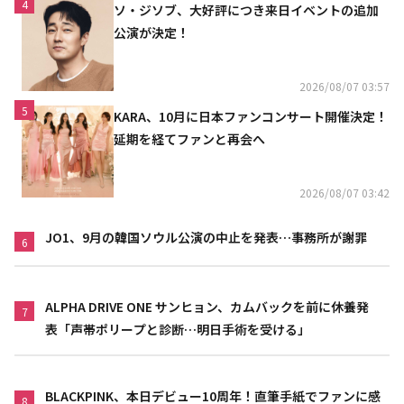
4
ソ・ジソブ、大好評につき来日イベントの追加
公演が決定！
2026/08/07 03:57
5
KARA、10月に日本ファンコンサート開催決定！
延期を経てファンと再会へ
2026/08/07 03:42
JO1、9月の韓国ソウル公演の中止を発表…事務所が謝罪
6
ALPHA DRIVE ONE サンヒョン、カムバックを前に休養発
7
表「声帯ポリープと診断…明日手術を受ける」
BLACKPINK、本日デビュー10周年！直筆手紙でファンに感
8