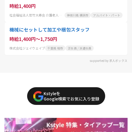
時給1,400円
社会福祉法人若竹大寿会 介護老人福祉施設 わかたけ富岡
神奈川県 横浜市
アルバイト・パート
機械にセットして加工や梱包スタッフ
時給1,400円～1,750円
株式会社ジェイウェイブ
千葉県 柏市
正社員 / 派遣社員
supported by 求人ボックス
Kstyleを
Google検索でお気に入り登録