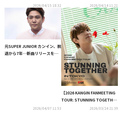
N」を本日リリース＆MV公開
「異変に気づき通報」
2026/04/15 18:32
2026/04/14 11:21
元SUPER JUNIOR カンイン、脱
退から7年…新曲リリースを発
表「すべて皆さんのおかげ」
（動画あり）
【2026 KANGIN FANMEETING
TOUR: STUNNING TOGETHER
in TOKYO】開催決定！
2026/04/07 11:53
2026/03/24 21:39