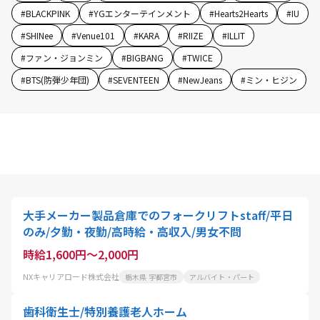
#
BLACKPINK
#
YGエンターテインメント
#
Hearts2Hearts
#
IU
#
SHINee
#
Venue101
#
KARA
#
RIIZE
#
ILLIT
#
ファン・ジョンミン
#
BIGBANG
#
TWICE
#
BTS(防弾少年団)
#
SEVENTEEN
#
NewJeans
#
ミン・ヒジン
大手メーカー製品倉庫でのフォークリフトstaff/平日
のみ/夕勤・夜勤/高時給・高収入/男女不問
時給1,600円～2,000円
NXキャリアロード株式会社
栃木県 宇都宮市
アルバイト・パート
歯科衛生士/特別養護老人ホーム