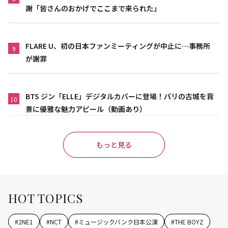
謝「皆さんのおかげでここまで来られた」
FLARE U、初の日本ファンミーティングが中止に…事務所
9
が謝罪
BTS ジン「ELLE」デジタルカバーに登場！パリの古城を背
10
景に優雅な魅力アピール（動画あり）
もっと見る
HOT TOPICS
#
2NE1
#
NCT
#
ミュージックバンク日本公演
#
THE BOYZ