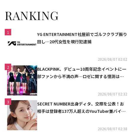
RANKING
1
YG ENTERTAINMENT社屋前でゴルフクラブ振り
回し…20代女性を現行犯逮捕
2026/08/07 02:02
2
BLACKPINK、デビュー10周年記念イベントに一
部ファンから不満の声…ロゼに関する憶測は否
定
2026/08/07 02:32
3
SECRET NUMBER出身ディタ、交際を公表！お
相手は登録者137万人超えのYouTuber兼バイオ
リニスト
2026/08/07 02:38