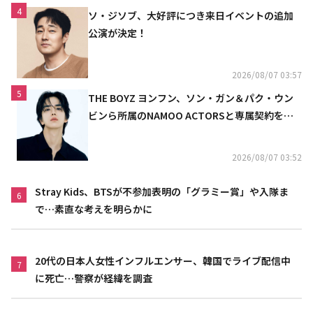
4
ソ・ジソブ、大好評につき来日イベントの追加
公演が決定！
2026/08/07 03:57
5
THE BOYZ ヨンフン、ソン・ガン＆パク・ウン
ビンら所属のNAMOO ACTORSと専属契約を締
結
2026/08/07 03:52
Stray Kids、BTSが不参加表明の「グラミー賞」や入隊ま
6
で…素直な考えを明らかに
20代の日本人女性インフルエンサー、韓国でライブ配信中
7
に死亡…警察が経緯を調査