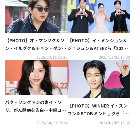
【PHOTO】オ・マンソク＆ソ
【PHOTO】イ・ミンジョン＆
ン・イルグク＆チョン・ダンビ
ジェジュン＆ATEEZら「2025 K
ら「不朽の名曲」収録に参加！
BS芸能大賞」に出席
2026/03/16 15:26
2025/12/21 16:33
パク・ソングァンの妻イ・ソ
【PHOTO】WINNER イ・スン
リ、がん闘病を告白…中傷コメ
フン＆BTOB ミンヒョクら「ソ
ントに悲しみを吐露
ウルファッションウィーク」に
2025/04/03 15:34
2024/02/05 15:35
出席