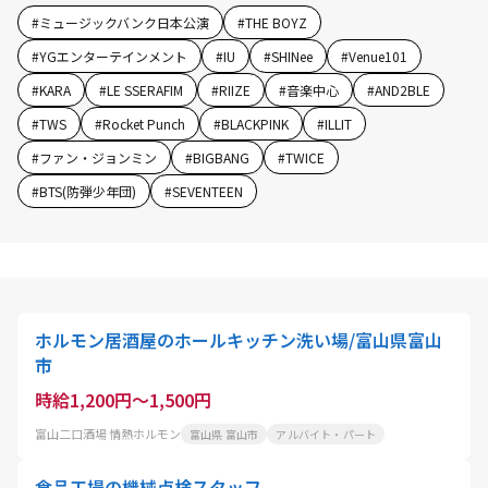
#
ミュージックバンク日本公演
#
THE BOYZ
#
YGエンターテインメント
#
IU
#
SHINee
#
Venue101
#
KARA
#
LE SSERAFIM
#
RIIZE
#
音楽中心
#
AND2BLE
#
TWS
#
Rocket Punch
#
BLACKPINK
#
ILLIT
#
ファン・ジョンミン
#
BIGBANG
#
TWICE
#
BTS(防弾少年団)
#
SEVENTEEN
ホルモン居酒屋のホールキッチン洗い場/富山県富山
市
時給1,200円～1,500円
富山二口酒場 情熱ホルモン
富山県 富山市
アルバイト・パート
食品工場の機械点検スタッフ