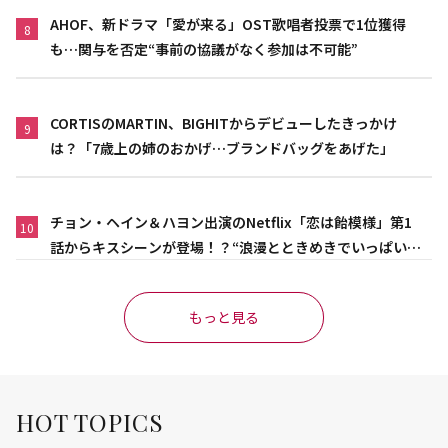
AHOF、新ドラマ「愛が来る」OST歌唱者投票で1位獲得
8
も…関与を否定“事前の協議がなく参加は不可能”
CORTISのMARTIN、BIGHITからデビューしたきっかけ
9
は？「7歳上の姉のおかげ…ブランドバッグをあげた」
チョン・ヘイン＆ハヨン出演のNetflix「恋は飴模様」第1
10
話からキスシーンが登場！？“浪漫とときめきでいっぱいの
作品”
もっと見る
HOT TOPICS