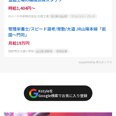
時給1,404円～
わらべや中部株式会社 北陸工場
石川県 白山市
アルバイト・パート
管理栄養士/スピード選考/常勤/大道 JR山陽本線「岩
国～門司」
月給19万円
防府市立大道小学校
山口県 防府市
契約社員
supported by 求人ボックス
Kstyleを
Google検索でお気に入り登録