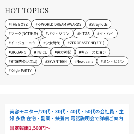
HOT TOPICS
#
THE BOYZ
#
K-WORLD DREAM AWARDS
#
Stray Kids
#
マーク(NCT出身)
#
パク・ジフン
#
HITGS
#
イ・ハイ
#
イ・ジュニョク
#
少女時代
#
ZEROBASEONE(ZB1)
#
BIGBANG
#
TWICE
#
東方神起
#
キム・スヒョン
#
BTS(防弾少年団)
#
SEVENTEEN
#
NewJeans
#
ミン・ヒジン
#
Kstyle PARTY
美容モニター/20代・30代・40代・50代の会社員・主
婦 多数 在宅・副業・扶養内 電話説明会で詳細ご案内
固定報酬1,500円～