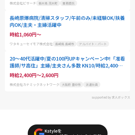
株式会社ビサーチ
栃木県 茂木町
業務委託
長崎原爆病院/清掃スタッフ/午前のみ/未経験OK/扶養
内OK/主夫・主婦活躍中
時給1,060円～
ワタキューセイモア株式会社
長崎県 長崎市
アルバイト・パート
20～40代活躍中/夏の100円UPキャンペーン中!「准看
護師/サ高住」主婦/主夫さん多数 KN10/時給2,400円
～/岡町駅近くのサービス付き高齢者向け住宅でバイ
時給2,400円～2,600円
タルチェック・医療補助 週2日～でOK 日勤のみ 最短
株式会社カナミックネットワーク
大阪府 豊中市
派遣社員
3日就業可能!
supported by 求人ボックス
Kstyleを