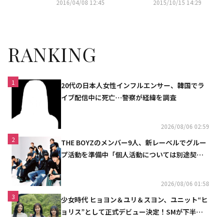
く予定通りスケジュールを消化
ビュー
2016/04/08 12:45
2015/10/15 14:29
RANKING
1
20代の日本人女性インフルエンサー、韓国でラ
イブ配信中に死亡…警察が経緯を調査
2026/08/06 02:59
2
THE BOYZのメンバー9人、新レーベルでグルー
プ活動を準備中「個人活動については別途契約
へ」
2026/08/06 01:58
3
少女時代 ヒョヨン＆ユリ＆スヨン、ユニット“ヒ
ョリス”として正式デビュー決定！SMが下半期