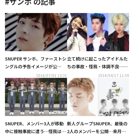
#
サンホ
の記事
SNUPER サンホ、ファーストシ
立て続けに起こったアイドルた
ングルの予告イメージが公
ちの事故・怪我・体調不良…フ
開“清純な魅力”
ァンからは心配の声
2016/07/01 13:31
2016/04/17 11:59
SNUPER、メンバー3人が移動
新人グループSNUPER、最後の
中に接触事故に遭う…怪我はな
2人のメンバーを公開…来月デ