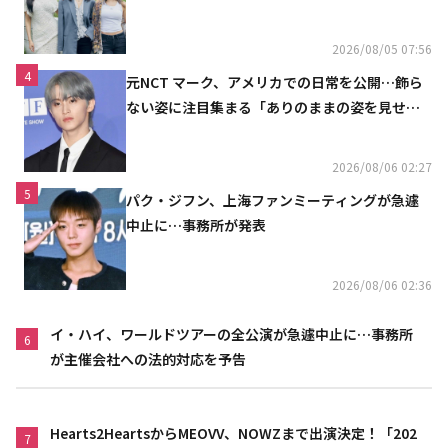
の計画を公開
2026/08/05 07:56
4
元NCT マーク、アメリカでの日常を公開…飾ら
ない姿に注目集まる「ありのままの姿を見せた
い」（動画あり）
2026/08/06 02:27
5
パク・ジフン、上海ファンミーティングが急遽
中止に…事務所が発表
2026/08/06 02:36
イ・ハイ、ワールドツアーの全公演が急遽中止に…事務所
6
が主催会社への法的対応を予告
Hearts2HeartsからMEOVV、NOWZまで出演決定！「202
7