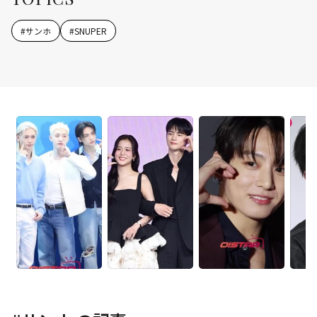
#
サンホ
#
SNUPER