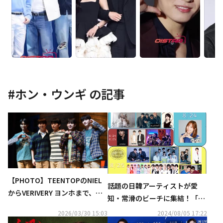
#
ホン・ウンギ
の記事
【PHOTO】TEENTOPのNIEL
話題の日韓アーティストが愛
からVERIVERY ヨンホまで、ミ
知・常滑のビーチに集結！「W
ュージカル「ガールフレンド」
ORLD MUSIC FESTIVAL」開催
2026/03/30 15:03
2024/08/05 17:22
プレスコールに出席
決定