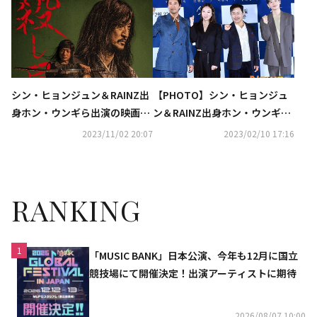
シン・ヒョンジュン＆RAINZ出
【PHOTO】シン・ヒョンジュ
身ホン・ウンギら出演の映画
ン＆RAINZ出身ホン・ウンギ
「殺し屋-THE ASSASSIN-」本
ら、映画「殺し屋-THE ASSAS
2023/11/02 20:07
2023/02/10 17:16
日よりPrime Videoにて日本初
SIN-」マスコミ向け試写会に出
配信
席
RANKING
1
「MUSIC BANK」日本公演、今年も12月に国立
競技場にて開催決定！出演アーティストに期待
2026/08/07 10:00