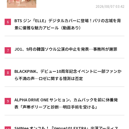
2026/08/07 03:42
BTS ジン「ELLE」デジタルカバーに登場！パリの古城を背
6
景に優雅な魅力アピール（動画あり）
JO1、9月の韓国ソウル公演の中止を発表…事務所が謝罪
7
BLACKPINK、デビュー10周年記念イベントに一部ファンか
8
ら不満の声…ロゼに関する憶測は否定
ALPHA DRIVE ONE サンヒョン、カムバックを前に休養発
9
表「声帯ポリープと診断…明日手術を受ける」
SHINee オンユも！「Venue101 EXTRA」出演アーティス