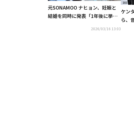
元SONAMOO ナヒョン、妊娠と
ケンタ
結婚を同時に発表「1年後に挙式
ら、
予定」
でス
2026/03/16 13:03
に不