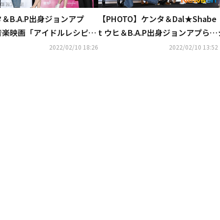
＆B.A.P出身ジョンアプ
【PHOTO】ケンタ＆Dal★Shabe
音楽映画「アイドルレシピ」
t ウヒ＆B.A.P出身ジョンアプら、
クリーンデビュー！“初挑戦
音楽映画「アイドルレシピ」マス
2022/02/10 18:26
2022/02/10 13:52
安もあった”（総合）
コミ向け試写会に出席