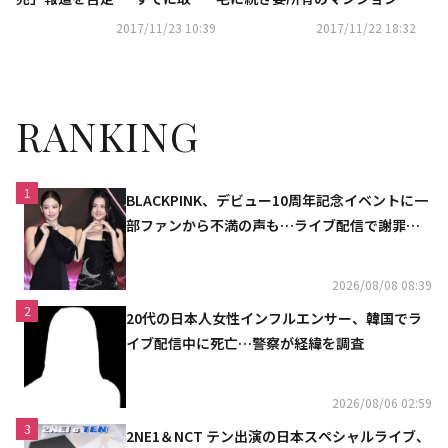
下げ、税金も真面目に分納して
で裁判所の競売に
2017/11/23 10:39
2017/11/22 18:32
いる”
RANKING
1
BLACKPINK、デビュー10周年記念イベントに一
部ファンから不満の声も…ライブ配信で謝罪
「コミュニケーション不足だった」
2026/08/08 08:39
2
20代の日本人女性インフルエンサー、韓国でラ
イブ配信中に死亡…警察が経緯を調査
2026/08/06 02:59
3
2NE1＆NCT テン出演の日本スペシャルライブ、