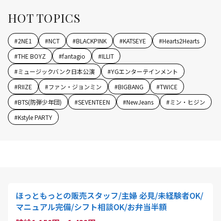
HOT TOPICS
#
2NE1
#
NCT
#
BLACKPINK
#
KATSEYE
#
Hearts2Hearts
#
THE BOYZ
#
fantagio
#
ILLIT
#
ミュージックバンク日本公演
#
YGエンターテインメント
#
RIIZE
#
ファン・ジョンミン
#
BIGBANG
#
TWICE
#
BTS(防弾少年団)
#
SEVENTEEN
#
NewJeans
#
ミン・ヒジン
#
Kstyle PARTY
ほっともっとの販売スタッフ/主婦 必見/未経験者OK/
マニュアル完備/シフト相談OK/お弁当半額