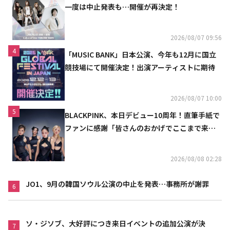
一度は中止発表も…開催が再決定！
2026/08/07 09:56
4
「MUSIC BANK」日本公演、今年も12月に国立
競技場にて開催決定！出演アーティストに期待
2026/08/07 10:00
5
BLACKPINK、本日デビュー10周年！直筆手紙で
ファンに感謝「皆さんのおかげでここまで来ら
れた」
2026/08/08 02:28
JO1、9月の韓国ソウル公演の中止を発表…事務所が謝罪
6
ソ・ジソブ、大好評につき来日イベントの追加公演が決
7