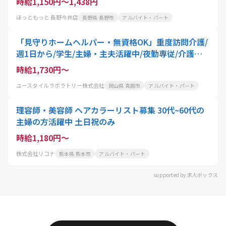
時給1,150円～1,438円
ほっともっと 長野今井店
長野県 長野市
アルバイト・パート
「見守りホームヘルパー・無資格OK」重度訪問介護/
週1日から/学生/主婦・主夫活躍中/夜勤専従/介護職
員
時給1,730円～
ユースタイルラボラトリー株式会社
岡山県 真庭市
アルバイト・パート
理容師・美容師 ヘアカラーリスト募集 30代~60代の
主婦の方活躍中 土日祝のみ
時給1,180円～
株式会社リコナ
熊本県 熊本市
アルバイト・パート
supported by 求人ボックス