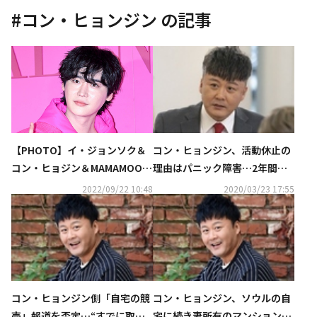
#
コン・ヒョンジン
の記事
【PHOTO】イ・ジョンソク＆
コン・ヒョンジン、活動休止の
コン・ヒョジン＆MAMAMOO
理由はパニック障害…2年間の
ファサら、ブランド「VALENTI
空白期間に言及「母が闘病、父
2022/09/22 10:48
2020/03/23 17:55
NO」のイベントに出席…全身
は事故に…」
ピンクのファッションで登場
コン・ヒョンジン側「自宅の競
コン・ヒョンジン、ソウルの自
売」報道を否定…“すでに取り
宅に続き妻所有のマンションま