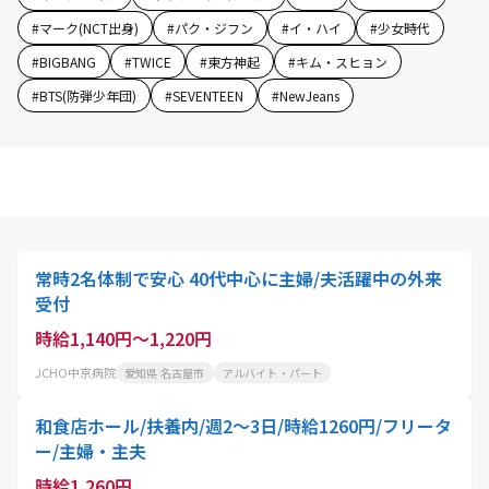
#
マーク(NCT出身)
#
パク・ジフン
#
イ・ハイ
#
少女時代
#
BIGBANG
#
TWICE
#
東方神起
#
キム・スヒョン
#
BTS(防弾少年団)
#
SEVENTEEN
#
NewJeans
常時2名体制で安心 40代中心に主婦/夫活躍中の外来
受付
時給1,140円～1,220円
JCHO中京病院
愛知県 名古屋市
アルバイト・パート
和食店ホール/扶養内/週2～3日/時給1260円/フリータ
ー/主婦・主夫
時給1,260円