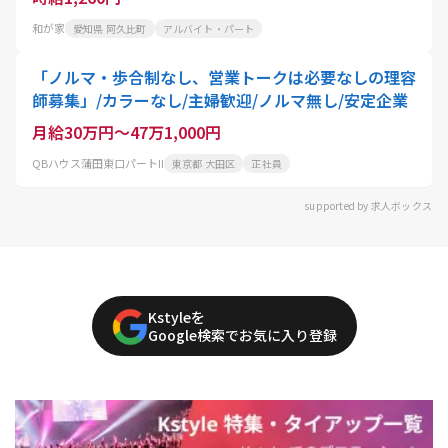
和が家
愛知県 阿久比町
アルバイト・パート
「ノルマ・歩合制なし、営業トークは必要なしの理容
師募集」/カラーなし/主婦歓迎/ノルマ無し/安定企業
月給30万円～47万1,000円
QBハウス蒲田東口パートII
東京都 大田区
正社員
supported by 求人ボックス
Kstyleを
Google検索でお気に入り登録