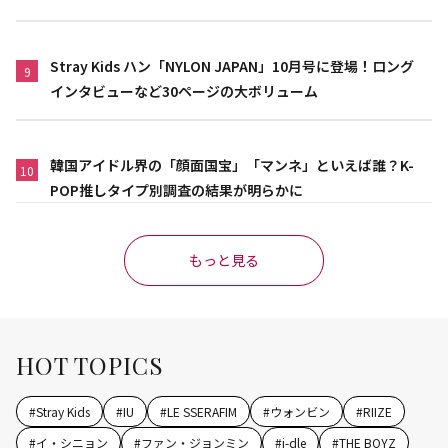
Stray Kids ハン「NYLON JAPAN」10月号に登場！ロング
9
インタビューなど30ページの大ボリューム
韓国アイドル界の「顔面国宝」「マンネ」といえば誰？K-
10
POP推しタイプ別調査の結果が明らかに
もっと見る
HOT TOPICS
#
Stray Kids
#
IU
#
LE SSERAFIM
#
ウォンビン
#
RIIZE
#
イ・シニョン
#
ファン・ジョンミン
#
i-dle
#
THE BOYZ