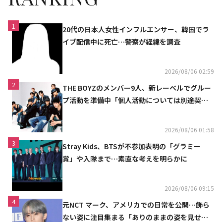
1
20代の日本人女性インフルエンサー、韓国でラ
イブ配信中に死亡…警察が経緯を調査
2026/08/06 02:59
2
THE BOYZのメンバー9人、新レーベルでグルー
プ活動を準備中「個人活動については別途契約
へ」
2026/08/06 01:58
3
Stray Kids、BTSが不参加表明の「グラミー
賞」や入隊まで…素直な考えを明らかに
2026/08/06 09:15
4
元NCT マーク、アメリカでの日常を公開…飾ら
ない姿に注目集まる「ありのままの姿を見せた