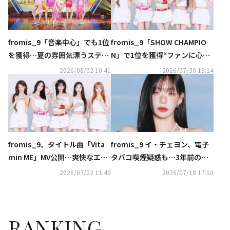
fromis_9「音楽中心」でも1位
fromis_9「SHOW CHAMPIO
を獲得…夏の雰囲気漂うステー
N」で1位を獲得“ファンに心か
ジ披露
ら感謝”
2026/08/02 10:41
2026/07/30 19:14
fromis_9、タイトル曲「Vita
fromis_9 イ・チェヨン、電子
min ME」MV公開…爽快なエネ
タバコ喫煙疑惑も…3年前の議
ルギーを届けるビタミンのよう
論に自ら言及（動画あり）
2026/07/22 11:40
2026/07/18 17:10
なサマーソング
RANKING