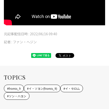
元記事配信日時 :
2022/06/16 09:40
記者 :
ファン・ヘジン
TOPICS
#
fromis_9
#
イ・ソヨン(fromis_9)
#
イ・セロム
#
ソン・ハヨン