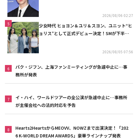
い」（動画あり）
2026/08/06 02:27
5
少女時代 ヒョヨン＆ユリ＆スヨン、ユニット“ヒ
ョリス”として正式デビュー決定！SMが下半期
の計画を公開
2026/08/05 07:56
パク・ジフン、上海ファンミーティングが急遽中止に…事
6
務所が発表
イ・ハイ、ワールドツアーの全公演が急遽中止に…事務所
7
が主催会社への法的対応を予告
Hearts2HeartsからMEOVV、NOWZまで出演決定！「202
8
6 K-WORLD DREAM AWARDS」豪華ラインナップ発表