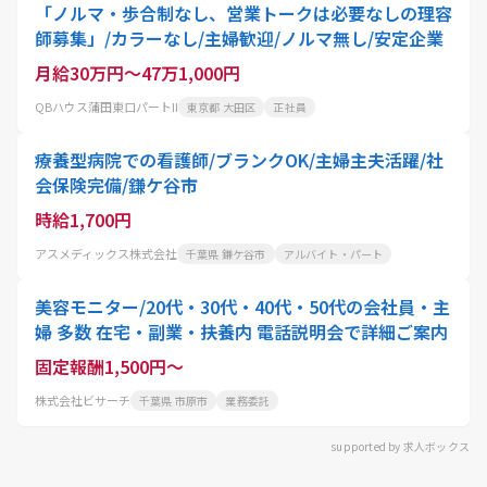
「ノルマ・歩合制なし、営業トークは必要なしの理容
師募集」/カラーなし/主婦歓迎/ノルマ無し/安定企業
月給30万円～47万1,000円
QBハウス蒲田東口パートII
東京都 大田区
正社員
療養型病院での看護師/ブランクOK/主婦主夫活躍/社
会保険完備/鎌ケ谷市
時給1,700円
アスメディックス株式会社
千葉県 鎌ケ谷市
アルバイト・パート
美容モニター/20代・30代・40代・50代の会社員・主
婦 多数 在宅・副業・扶養内 電話説明会で詳細ご案内
固定報酬1,500円～
株式会社ビサーチ
千葉県 市原市
業務委託
supported by 求人ボックス