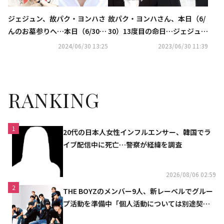
ジェジュン、故パク・ヨンハさ
故パク・ヨンハさん、本日（6/
んのお墓参りへ…本日（6/30）
30）13度目の命日…ジェジュン
14度目の命日「兄さんに慰めら
がお墓参りへ「いつも近くにい
2024/06/30 13:25
2023/06/30 11:39
れている」
るから」
RANKING
1
20代の日本人女性インフルエンサー、韓国でラ
イブ配信中に死亡…警察が経緯を調査
2026/08/06 02:59
2
THE BOYZのメンバー9人、新レーベルでグルー
プ活動を準備中「個人活動については別途契約
へ」