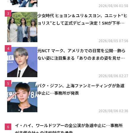
2026/08/06 01:58
3
少女時代 ヒョヨン＆ユリ＆スヨン、ユニット“ヒ
ョリス”として正式デビュー決定！SMが下半期
の計画を公開
2026/08/05 07:56
4
元NCT マーク、アメリカでの日常を公開…飾ら
ない姿に注目集まる「ありのままの姿を見せた
い」（動画あり）
2026/08/06 02:27
5
パク・ジフン、上海ファンミーティングが急遽
中止に…事務所が発表
2026/08/06 02:36
イ・ハイ、ワールドツアーの全公演が急遽中止に…事務所
6
が主催会社への法的対応を予告