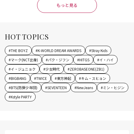
もっと見る
HOT TOPICS
#
THE BOYZ
#
K-WORLD DREAM AWARDS
#
Stray Kids
#
マーク(NCT出身)
#
パク・ジフン
#
HITGS
#
イ・ハイ
#
イ・ジュニョク
#
少女時代
#
ZEROBASEONE(ZB1)
#
BIGBANG
#
TWICE
#
東方神起
#
キム・スヒョン
#
BTS(防弾少年団)
#
SEVENTEEN
#
NewJeans
#
ミン・ヒジン
#
Kstyle PARTY