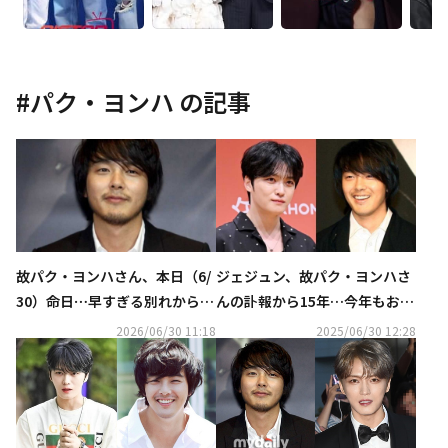
#
パク・ヨンハ
の記事
故パク・ヨンハさん、本日（6/
ジェジュン、故パク・ヨンハさ
30）命日⋯早すぎる別れから16
んの訃報から15年…今年もお墓
年
参りへ
2026/06/30 11:18
2025/06/30 12:28