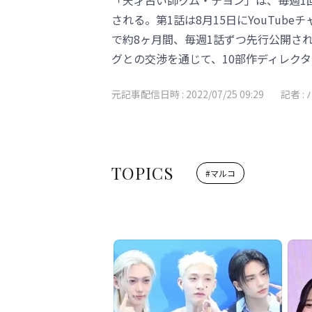
「天才占い師クム・テヨン」は、毎週1
される。第1話は8月15日にYouTub
で約8ヶ月間、毎週1話ずつ先行公開さ
グとの交渉を通じて、10部作ディレク
元記事配信日時 :
2022/07/25 09:29
記者 :
TOPICS
#
マルコ