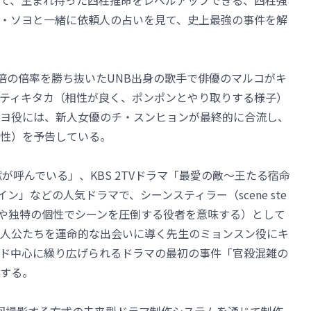
て、生まれ持った四柱推命をレベルアップできる、四柱強
・ソヨと一緒に依頼人の占いを見て、史上最強の事件を解
0倍の倍率を勝ち抜いたUNB出身の歌手で俳優のマルコがキ
ティキタカ（相性が良く、ポンポンとやり取りする様子）
ヨ役には、新人女優のチ・スンヒョンが最終的に合流し、
性）を予告している。
地獄が呼んでいる」、KBS 2TVドラマ「最愛の敵～王たる宿命
ン」などの人気ドラマで、シーンスティラー（scene ste
技力や独特の個性でシーンを圧倒する役者を意味する）として
人公たちを運命的な出会いに導く先生のミョンスン役にキ
ド中心に繰り広げられるドラマの最初の事件「官殺混雑の
する。