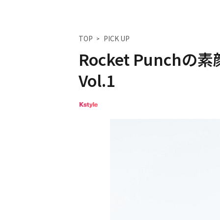
TOP
PICK UP
Rocket Punc
Vol.1