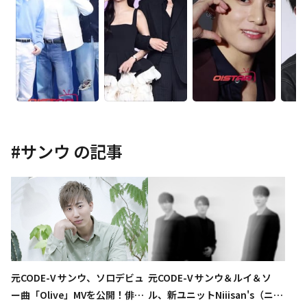
#
サンウ
の記事
元CODE-V サンウ、ソロデビュ
元CODE-V サンウ＆ルイ＆ソ
ー曲「Olive」MVを公開！俳優
ル、新ユニットNiiisan's（ニー