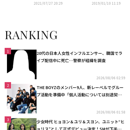
の木津つばさも出演…Niiisan's
サンズ）でアーティスト活動ス
2021/07/27 20:29
2019/01/10 11:19
活動休止後にソロで本格始動
タート！オフィシャルファンク
ラブを開設
RANKING
1
20代の日本人女性インフルエンサー、韓国でラ
イブ配信中に死亡…警察が経緯を調査
2026/08/06 02:59
2
THE BOYZのメンバー9人、新レーベルでグルー
プ活動を準備中「個人活動については別途契約
へ」
2026/08/06 01:58
3
少女時代 ヒョヨン＆ユリ＆スヨン、ユニット“ヒ
ョリス”として正式デビュー決定！SMが下半期