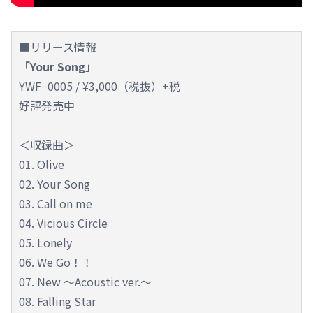
■リリース情報
「Your Song」
YWF−0005 / ¥3,000（税抜）+税
好評発売中
＜収録曲＞
01. Olive
02. Your Song
03. Call on me
04. Vicious Circle
05. Lonely
06. We Go！！
07. New ～Acoustic ver.～
08. Falling Star