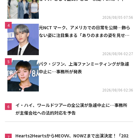
の計画を公開
2026/08/05 07:56
4
元NCT マーク、アメリカでの日常を公開…飾ら
ない姿に注目集まる「ありのままの姿を見せた
い」（動画あり）
2026/08/06 02:27
5
パク・ジフン、上海ファンミーティングが急遽
中止に…事務所が発表
2026/08/06 02:36
イ・ハイ、ワールドツアーの全公演が急遽中止に…事務所
6
が主催会社への法的対応を予告
Hearts2HeartsからMEOVV、NOWZまで出演決定！「202
7