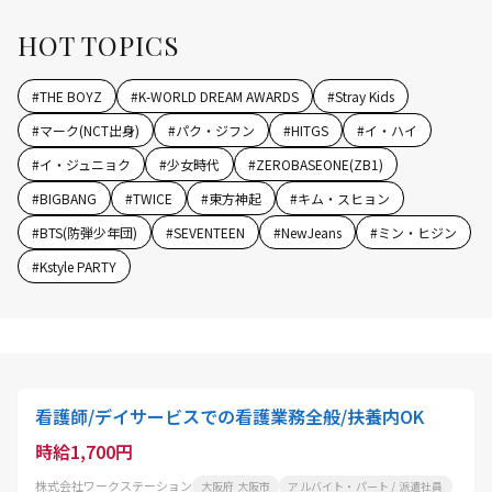
HOT TOPICS
#
THE BOYZ
#
K-WORLD DREAM AWARDS
#
Stray Kids
#
マーク(NCT出身)
#
パク・ジフン
#
HITGS
#
イ・ハイ
#
イ・ジュニョク
#
少女時代
#
ZEROBASEONE(ZB1)
#
BIGBANG
#
TWICE
#
東方神起
#
キム・スヒョン
#
BTS(防弾少年団)
#
SEVENTEEN
#
NewJeans
#
ミン・ヒジン
#
Kstyle PARTY
看護師/デイサービスでの看護業務全般/扶養内OK
時給1,700円
株式会社ワークステーション
大阪府 大阪市
アルバイト・パート / 派遣社員