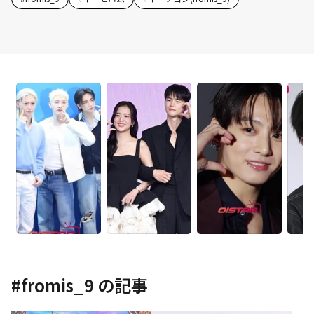
#
fromis_9
の記事