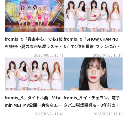
fromis_9「音楽中心」でも1位
fromis_9「SHOW CHAMPIO
を獲得…夏の雰囲気漂うステー
N」で1位を獲得“ファンに心か
ジ披露
ら感謝”
2026/08/02 10:41
2026/07/30 19:14
fromis_9、タイトル曲「Vita
fromis_9 イ・チェヨン、電子
min ME」MV公開…爽快なエネ
タバコ喫煙疑惑も…3年前の議
ルギーを届けるビタミンのよう
論に自ら言及（動画あり）
2026/07/22 11:40
2026/07/18 17:10
なサマーソング