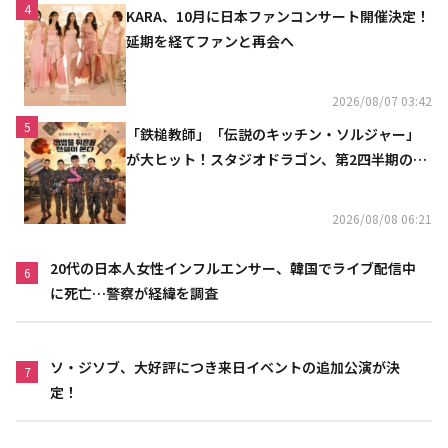
4
KARA、10月に日本ファンコンサート開催決定！
延期を経てファンと再会へ
2026/08/07 03:42
5
「鉄槌教師」「伝説のキッチン・ソルジャー」
が大ヒット！スタジオドラゴン、第2四半期の売
上高が黒字に
2026/08/08 06:21
20代の日本人女性インフルエンサー、韓国でライブ配信中
6
に死亡…警察が経緯を調査
ソ・ジソブ、大好評につき来日イベントの追加公演が決
7
定！