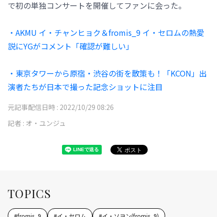
で初の単独コンサートを開催してファンに会った。
・AKMU イ・チャンヒョク＆fromis_9 イ・セロムの熱愛
説にYGがコメント「確認が難しい」
・東京タワーから原宿・渋谷の街を散策も！「KCON」出
演者たちが日本で撮った記念ショットに注目
元記事配信日時 :
2022/10/29 08:26
記者 :
オ・ユンジュ
TOPICS
#
fromis_9
#
イ・セロム
#
イ・ソヨン(fromis_9)