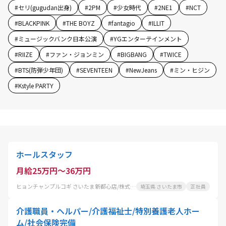
#
セリ(gugudan出身)
#
2PM
#
少女時代
#
2NE1
#
NCT
#
BLACKPINK
#
THE BOYZ
#
fantagio
#
ILLIT
#
ミュージックバンク日本公演
#
YGエンターテインメント
#
RIIZE
#
ファン・ジョンミン
#
BIGBANG
#
TWICE
#
BTS(防弾少年団)
#
SEVENTEEN
#
NewJeans
#
ミン・ヒジン
#
Kstyle PARTY
ホールスタッフ
月給25万円～36万円
ヒョンチャンプルコギ さいたま新都心店/株式会社 コーフク
埼玉県 さいたま市
正社員
介護職員・ヘルパー/介護福祉士/特別養護老人ホー
ム/社会保険完備