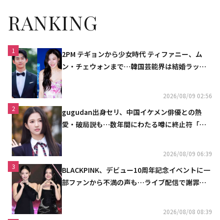
RANKING
1
2PM テギョンから少女時代 ティファニー、ム
ン・チェウォンまで…韓国芸能界は結婚ラッシ
ュ
2026/08/09 02:56
2
gugudan出身セリ、中国イケメン俳優との熱
愛・破局説も…数年間にわたる噂に終止符「邪
魔しないで」
2026/08/09 06:39
3
BLACKPINK、デビュー10周年記念イベントに一
部ファンから不満の声も…ライブ配信で謝罪
「コミュニケーション不足だった」
2026/08/08 08:39