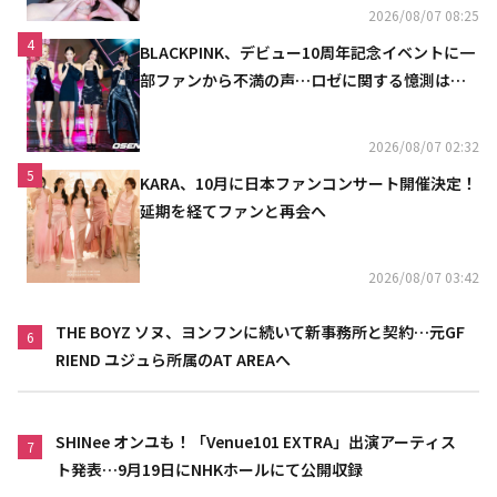
2026/08/07 08:25
4
BLACKPINK、デビュー10周年記念イベントに一
部ファンから不満の声…ロゼに関する憶測は否
定
2026/08/07 02:32
5
KARA、10月に日本ファンコンサート開催決定！
延期を経てファンと再会へ
2026/08/07 03:42
THE BOYZ ソヌ、ヨンフンに続いて新事務所と契約…元GF
6
RIEND ユジュら所属のAT AREAへ
SHINee オンユも！「Venue101 EXTRA」出演アーティス
7
ト発表…9月19日にNHKホールにて公開収録