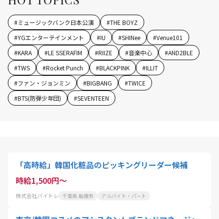
#
ミュージックバンク日本公演
#
THE BOYZ
#
YGエンターテインメント
#
IU
#
SHINee
#
Venue101
#
KARA
#
LE SSERAFIM
#
RIIZE
#
音楽中心
#
AND2BLE
#
TWS
#
Rocket Punch
#
BLACKPINK
#
ILLIT
#
ファン・ジョンミン
#
BIGBANG
#
TWICE
#
BTS(防弾少年団)
#
SEVENTEEN
「高時給」韓国化粧品のピッキングリーダー候補
時給1,500円～
株式会社バイトレ
千葉県 船橋市
アルバイト・パート