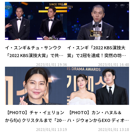
イ・スンギ＆チュ・サンウク
イ・スンギ「2022 KBS演技大
「2022 KBS演技大賞」で共に
賞」で2冠を達成！突然の坊主
大賞を受賞…妻チャ・イェリョ
姿に釈明も“誤解しないでほし
2023/01/01 19:36
2023/01/01 16:48
ンは涙（総合）
い”
【PHOTO】チャ・イェリョン
【PHOTO】カン・ハヌル＆
からf(x) クリスタルまで「2022
ハ・ジウォンからEXO ディオ＆
KBS演技大賞」レッドカーペッ
イ・セヒまで「2022 KBS演技
2023/01/01 13:19
2023/01/01 13:18
トに登場
大賞」レッドカーペットに登場