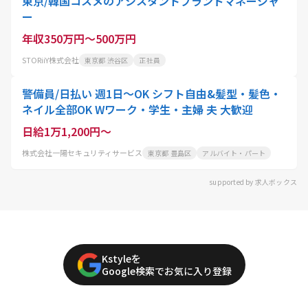
東京/韓国コスメのアシスタントブランドマネージャ
ー
年収350万円～500万円
STORiiY株式会社
東京都 渋谷区
正社員
警備員/日払い 週1日～OK シフト自由&髪型・髪色・
ネイル全部OK Wワーク・学生・主婦 夫 大歓迎
日給1万1,200円～
株式会社一陽セキュリティサービス
東京都 豊島区
アルバイト・パート
supported by 求人ボックス
Kstyleを
Google検索でお気に入り登録