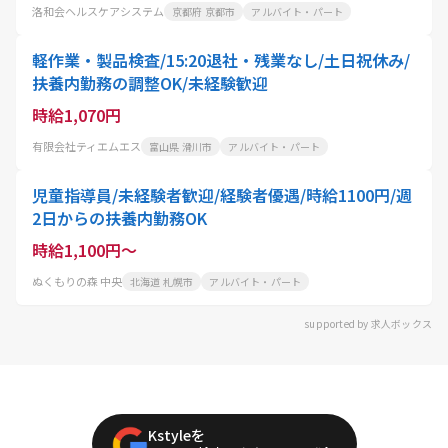
洛和会ヘルスケアシステム
京都府 京都市
アルバイト・パート
軽作業・製品検査/15:20退社・残業なし/土日祝休み/
扶養内勤務の調整OK/未経験歓迎
時給1,070円
有限会社ティエムエス
富山県 滑川市
アルバイト・パート
児童指導員/未経験者歓迎/経験者優遇/時給1100円/週
2日からの扶養内勤務OK
時給1,100円～
ぬくもりの森 中央
北海道 札幌市
アルバイト・パート
supported by 求人ボックス
Kstyleを