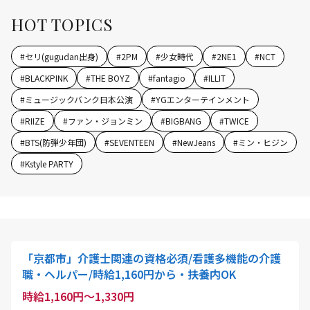
HOT TOPICS
#
セリ(gugudan出身)
#
2PM
#
少女時代
#
2NE1
#
NCT
#
BLACKPINK
#
THE BOYZ
#
fantagio
#
ILLIT
#
ミュージックバンク日本公演
#
YGエンターテインメント
#
RIIZE
#
ファン・ジョンミン
#
BIGBANG
#
TWICE
#
BTS(防弾少年団)
#
SEVENTEEN
#
NewJeans
#
ミン・ヒジン
#
Kstyle PARTY
「京都市」介護士関連の資格必須/看護多機能の介護
職・ヘルパー/時給1,160円から・扶養内OK
時給1,160円～1,330円