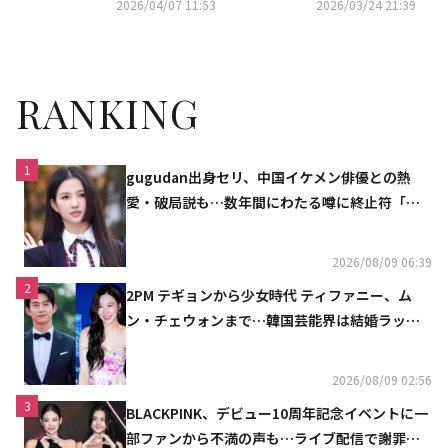
in TOKYO】開催決定！
2026/04/07 11:53
2026/03/24 21:39
RANKING
1
gugudan出身セリ、中国イケメン俳優との熱
愛・破局説も…数年間にわたる噂に終止符「邪
魔しないで」
2026/08/09 06:39
2
2PM テギョンから少女時代 ティファニー、ム
ン・チェウォンまで…韓国芸能界は結婚ラッシ
ュ
2026/08/09 02:56
3
BLACKPINK、デビュー10周年記念イベントに一
部ファンから不満の声も…ライブ配信で謝罪