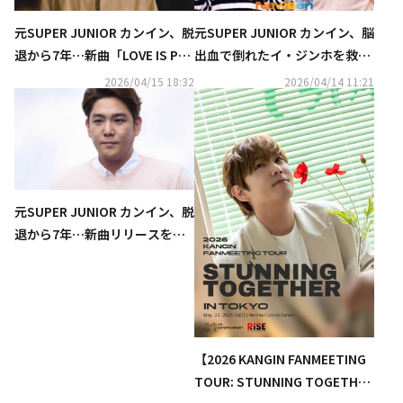
元SUPER JUNIOR カンイン、脱
元SUPER JUNIOR カンイン、脳
退から7年…新曲「LOVE IS PAI
出血で倒れたイ・ジンホを救う
N」を本日リリース＆MV公開
「異変に気づき通報」
2026/04/15 18:32
2026/04/14 11:21
元SUPER JUNIOR カンイン、脱
退から7年…新曲リリースを発
表「すべて皆さんのおかげ」
（動画あり）
【2026 KANGIN FANMEETING
TOUR: STUNNING TOGETHER