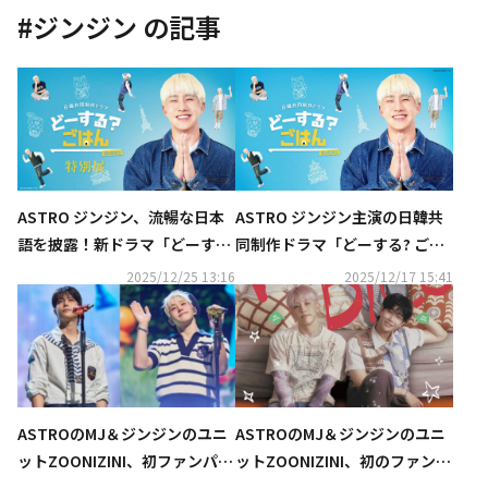
#
ジンジン
の記事
ASTRO ジンジン、流暢な日本
ASTRO ジンジン主演の日韓共
語を披露！新ドラマ「どーす
同制作ドラマ「どーする? ごは
る? ごはん SEASON2」予告映
ん SEASON2」2026年1月より
2025/12/25 13:16
2025/12/17 15:41
像を公開…特別展の開催も
放送開始！古家正亨が俳優デビ
ュー
ASTROのMJ＆ジンジンのユニ
ASTROのMJ＆ジンジンのユニ
ットZOONIZINI、初ファンパー
ットZOONIZINI、初のファンパ
ティーが成功裏に終了！海外ツ
ーティーが9月27日に全世界同