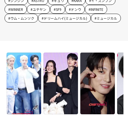
#
ジンジン
#
ASTRO
#
ギュリ
#
KARA
#
イ・スンフン
#
WINNER
#
ユテヤン
#
SF9
#
ドンウ
#
INFINITE
#
ウム・ムンソク
#
ドリームハイ(ミュージカル)
#
ミュージカル