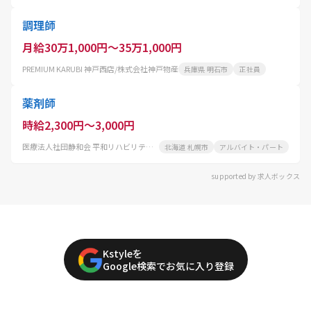
調理師
月給30万1,000円～35万1,000円
PREMIUM KARUBI 神戸西店/株式会社神戸物産
兵庫県 明石市
正社員
薬剤師
時給2,300円～3,000円
医療法人社団静和会 平和リハビリテーション病院
北海道 札幌市
アルバイト・パート
supported by 求人ボックス
Kstyleを
Google検索でお気に入り登録