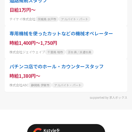
道路規制スタッフ
日給1万円～
テイケイ株式会社
茨城県 水戸市
アルバイト・パート
専用機械を使ったカットなどの機械オペレーター
時給1,400円～1,750円
株式会社ジェイウェイブ
千葉県 柏市
正社員 / 派遣社員
パチンコ店でのホール・カウンタースタッフ
時給1,380円～
株式会社ABC
静岡県 伊東市
アルバイト・パート
supported by 求人ボックス
Kstyleを