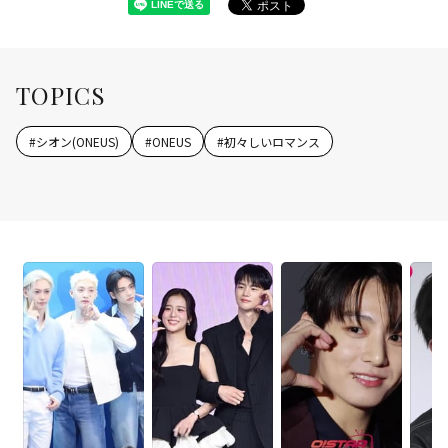
TOPICS
#
シオン(ONEUS)
#
ONEUS
#
初々しいロマンス