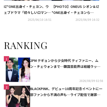
IZ*ONE出身イ・チェヨン、ウ
【PHOTO】ONEUS シオン＆IZ
ェブドラマ「初々しいロマン
*ONE出身イ・チェヨンら
ス」で女優デビュー“コメディ
「初々しいロマンス」制作発表
2025/06/10 16:51
2025/06/09 16:32
を担当した”
会に出席
RANKING
1
2PM テギョンから少女時代 ティファニー、ム
ン・チェウォンまで…韓国芸能界は結婚ラッシ
ュ
2026/08/09 02:56
2
BLACKPINK、デビュー10周年記念イベントに一
部ファンから不満の声も…ライブ配信で謝罪
「コミュニケーション不足だった」