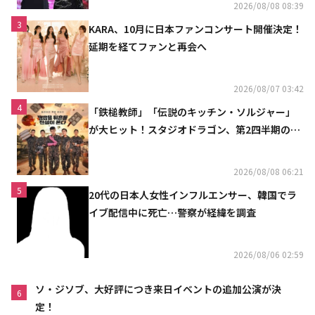
2026/08/08 08:39
3
KARA、10月に日本ファンコンサート開催決定！
延期を経てファンと再会へ
2026/08/07 03:42
4
「鉄槌教師」「伝説のキッチン・ソルジャー」
が大ヒット！スタジオドラゴン、第2四半期の売
上高が黒字に
2026/08/08 06:21
5
20代の日本人女性インフルエンサー、韓国でラ
イブ配信中に死亡…警察が経緯を調査
2026/08/06 02:59
ソ・ジソブ、大好評につき来日イベントの追加公演が決
6
定！