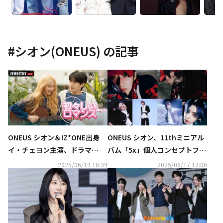
#
シオン(ONEUS)
の記事
ONEUS シオン＆IZ*ONE出身
ONEUS シオン、11thミニアル
イ・チェヨン主演、ドラマ
バム「5x」個人コンセプトフォ
「初々しいロマンス」ABEMAに
ト＆予告映像を公開
2025/06/19 10:39
2025/06/17 12:00
て独占無料配信が決定！