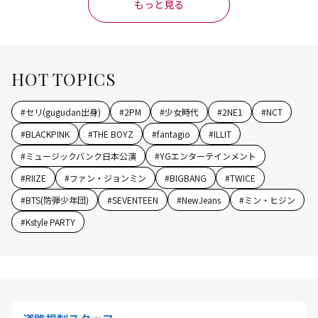
もっと見る
HOT TOPICS
#
セリ(gugudan出身)
#
2PM
#
少女時代
#
2NE1
#
NCT
#
BLACKPINK
#
THE BOYZ
#
fantagio
#
ILLIT
#
ミュージックバンク日本公演
#
YGエンターテインメント
#
RIIZE
#
ファン・ジョンミン
#
BIGBANG
#
TWICE
#
BTS(防弾少年団)
#
SEVENTEEN
#
NewJeans
#
ミン・ヒジン
#
Kstyle PARTY