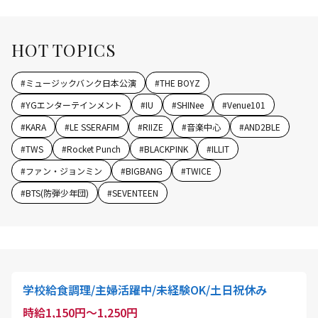
HOT TOPICS
#
ミュージックバンク日本公演
#
THE BOYZ
#
YGエンターテインメント
#
IU
#
SHINee
#
Venue101
#
KARA
#
LE SSERAFIM
#
RIIZE
#
音楽中心
#
AND2BLE
#
TWS
#
Rocket Punch
#
BLACKPINK
#
ILLIT
#
ファン・ジョンミン
#
BIGBANG
#
TWICE
#
BTS(防弾少年団)
#
SEVENTEEN
学校給食調理/主婦活躍中/未経験OK/土日祝休み
時給1,150円～1,250円