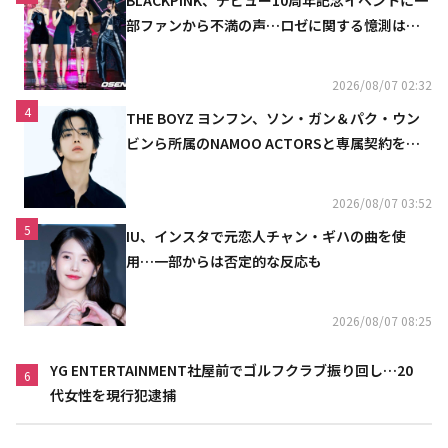
BLACKPINK、デビュー10周年記念イベントに一
部ファンから不満の声…ロゼに関する憶測は否
定
2026/08/07 02:32
4
THE BOYZ ヨンフン、ソン・ガン＆パク・ウン
ビンら所属のNAMOO ACTORSと専属契約を締
結
2026/08/07 03:52
5
IU、インスタで元恋人チャン・ギハの曲を使
用…一部からは否定的な反応も
2026/08/07 08:25
YG ENTERTAINMENT社屋前でゴルフクラブ振り回し…20
6
代女性を現行犯逮捕