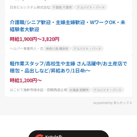
日本ビルシステム株式会社
千葉県 千葉市
アルバイト・パート
介護職/シニア歓迎・主婦主婦歓迎・WワークOK・未
経験者大歓迎
時給1,900円～3,820円
ヘルパー事業所人・花
神奈川県 横浜市
アルバイト・パート
軽作業スタッフ/高校生や主婦 さん活躍中/お土産店で
梱包・品出しなど/昇給あり/1日4h～
時給1,200円～
はこだて海鮮市場本店・函館西波止場
北海道 函館市
アルバイト・パート
supported by 求人ボックス
Kstyleを