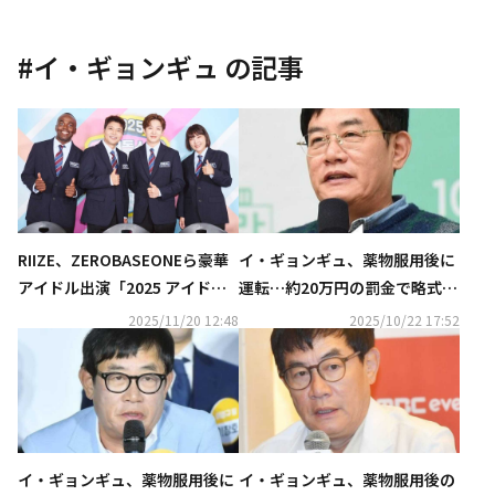
#
イ・ギョンギュ
の記事
RIIZE、ZEROBASEONEら豪華
イ・ギョンギュ、薬物服用後に
アイドル出演「2025 アイドル
運転…約20万円の罰金で略式起
陸上大会」KNTVで2026年1月
訴
2025/11/20 12:48
2025/10/22 17:52
に日本初放送！
イ・ギョンギュ、薬物服用後に
イ・ギョンギュ、薬物服用後の