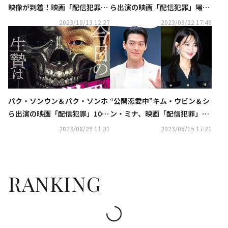
映像が到着！映画「配信犯罪」
ら出演の映画「配信犯罪」場面
日本で本日公開
写真が解禁
2023/10/13 12:27
2023/09/22 17:49
パク・ソンウン＆パク・ソンホ
“公開恋愛中”キム・ウビン＆シ
ら出演の映画「配信犯罪」10月
ン・ミナ、映画「配信犯罪」の
13日より日本公開が決定…ポス
VIP試写会に揃って出席…SNS
2023/08/29 11:31
2023/06/15 17:21
ターと予告編が解禁
投稿が話題
RANKING