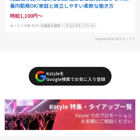
養内勤務OK/家庭と両立しやすい柔軟な働き方
時給1,100円～
ぬくもりの森 北光
北海道 札幌市
アルバイト・パート
supported by 求人ボックス
Kstyleを
Google検索でお気に入り登録