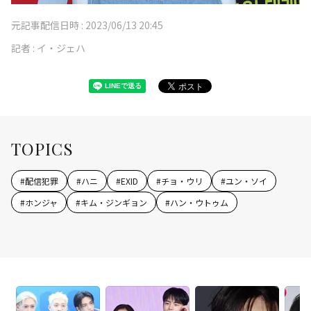
元記事配信日時 :
2023/06/13 20:45
記者 :
イ・ジェハ
TOPICS
#
配信犯罪
#
ハニ
#
EXID
#
チョ・ウリ
#
ユン・ソイ
#
ホンジャ
#
キム・ジンギョン
#
ハン・ウトゥム