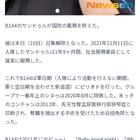
B1A4のサンドゥルが国防の義務を終えた。
彼は本日（10日）召集解除となった。2021年11月11日に
入隊したサンドゥルは1年9ヶ月間、社会服務要員として
誠実に服務した。
これでB1A4は軍白期（入隊により活動を行えない期間。
軍と空白期を合わせた新造語）にピリオドを打った。グル
ープで一番年上のシヌゥは2020年8月に除隊した。末っ子
のゴンチャンは2012年、先天性腎盂尿管移行部狭窄症と
診断され、腎臓を摘出する手術を受けたため兵役免除とな
った。
B1A4は2011年にデビューし、「Baby good night」「Wh