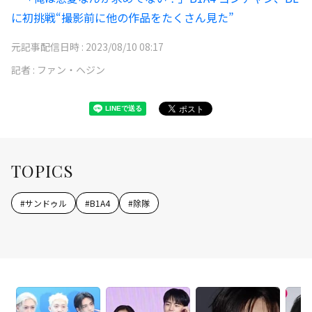
に初挑戦“撮影前に他の作品をたくさん見た”
元記事配信日時 :
2023/08/10 08:17
記者 :
ファン・ヘジン
TOPICS
#
サンドゥル
#
B1A4
#
除隊