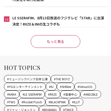
LE SSERAFIM、8月13日放送のフジテレビ「STAR」に出演
10
決定！RIIZE＆INIの生コラボも
もっと見る
HOT TOPICS
#
ミュージックバンク日本公演
#
THE BOYZ
#
YGエンターテインメント
#
IU
#
SHINee
#
Venue101
#
KARA
#
LE SSERAFIM
#
RIIZE
#
音楽中心
#
AND2BLE
#
TWS
#
Rocket Punch
#
BLACKPINK
#
ILLIT
#
ファン・ジョンミン
#
BIGBANG
#
TWICE