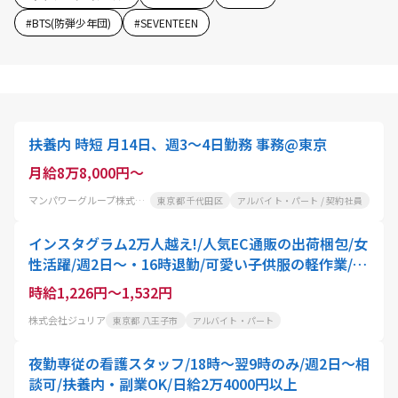
#
BTS(防弾少年団)
#
SEVENTEEN
扶養内 時短 月14日、週3～4日勤務 事務@東京
月給8万8,000円～
マンパワーグループ株式会社
東京都 千代田区
アルバイト・パート / 契約社員
インスタグラム2万人越え!/人気EC通販の出荷梱包/女
性活躍/週2日〜・16時退勤/可愛い子供服の軽作業/子
育てママ在籍・扶養内OKのパートスタッフ
時給1,226円～1,532円
株式会社ジュリア
東京都 八王子市
アルバイト・パート
夜勤専従の看護スタッフ/18時～翌9時のみ/週2日～相
談可/扶養内・副業OK/日給2万4000円以上