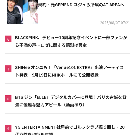
契約…元GFRIEND ユジュら所属のAT AREAへ
2026/08/07 07:21
BLACKPINK、デビュー10周年記念イベントに一部ファンか
6
ら不満の声…ロゼに関する憶測は否定
SHINee オンユも！「Venue101 EXTRA」出演アーティス
7
ト発表…9月19日にNHKホールにて公開収録
BTS ジン「ELLE」デジタルカバーに登場！パリの古城を背
8
景に優雅な魅力アピール（動画あり）
YG ENTERTAINMENT社屋前でゴルフクラブ振り回し…20
9
代女性を現行犯逮捕