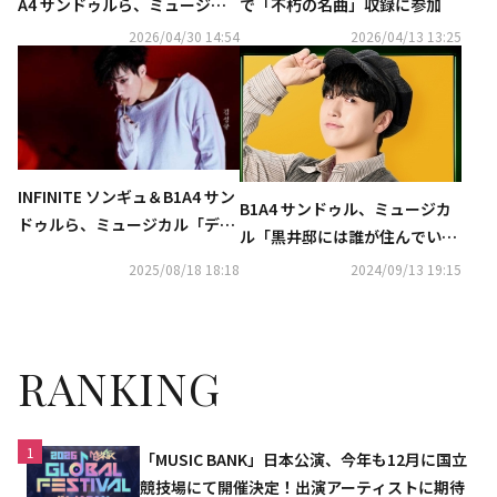
A4 サンドゥルら、ミュージカ
で「不朽の名曲」収録に参加
ル「あの日々」記者懇談会に出
2026/04/30 14:54
2026/04/13 13:25
席
INFINITE ソンギュ＆B1A4 サン
B1A4 サンドゥル、ミュージカ
ドゥルら、ミュージカル「デス
ル「黒井邸には誰が住んでいる
ノート」にL役で出演！韓国で1
のか」の主人公に抜擢！
2025/08/18 18:18
2024/09/13 19:15
0月14日に開幕
RANKING
1
「MUSIC BANK」日本公演、今年も12月に国立
競技場にて開催決定！出演アーティストに期待